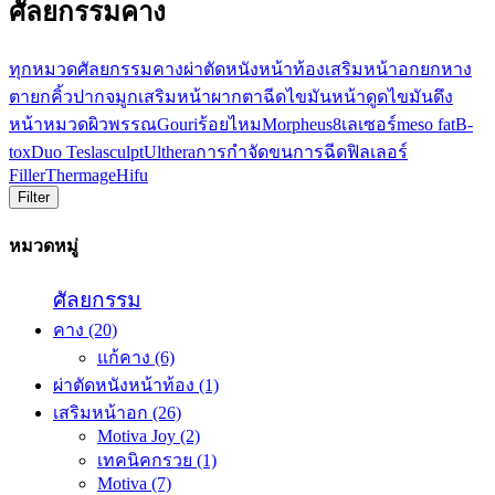
ศัลยกรรมคาง
ทุกหมวด
ศัลยกรรม
คาง
ผ่าตัดหนังหน้าท้อง
เสริมหน้าอก
ยกหาง
ตา
ยกคิ้ว
ปาก
จมูก
เสริมหน้าผาก
ตา
ฉีดไขมันหน้า
ดูดไขมัน
ดึง
หน้า
หมวดผิวพรรณ
Gouri
ร้อยไหม
Morpheus8
เลเซอร์
meso fat
B-
tox
Duo Teslasculpt
Ulthera
การกำจัดขน
การฉีดฟิลเลอร์
Filler
Thermage
Hifu
Filter
หมวดหมู่
ศัลยกรรม
คาง
(20)
แก้คาง
(6)
ผ่าตัดหนังหน้าท้อง
(1)
เสริมหน้าอก
(26)
Motiva Joy
(2)
เทคนิคกรวย
(1)
Motiva
(7)