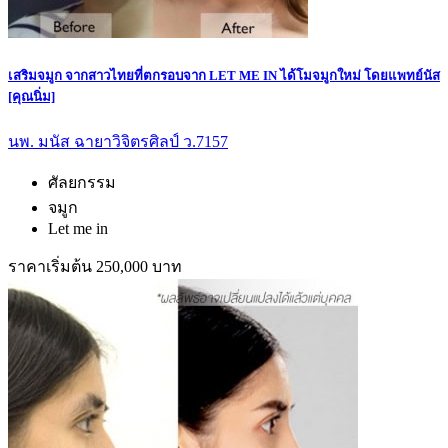
เสริมจมูก จากสาวไทยที่ตกรอบจาก LET ME IN ได้โมจมูกใหม่ โดยแพทย์นัส
[คุณนิ่ม]
นพ. มนัส ฉายาวิจิตรศิลป์ ว.7157
ศัลยกรรม
จมูก
Let me in
ราคาเริ่มต้น 250,000 บาท