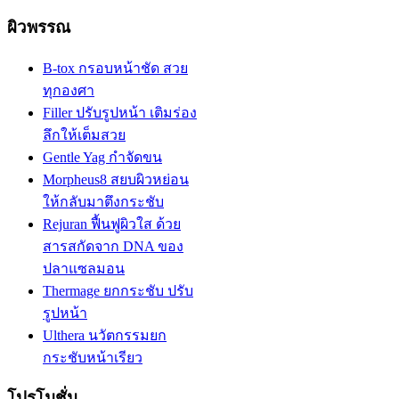
ผิวพรรณ
B-tox กรอบหน้าชัด สวย
ทุกองศา
Filler ปรับรูปหน้า เติมร่อง
ลึกให้เต็มสวย
Gentle Yag กำจัดขน
Morpheus8 สยบผิวหย่อน
ให้กลับมาตึงกระชับ
Rejuran ฟื้นฟูผิวใส ด้วย
สารสกัดจาก DNA ของ
ปลาแซลมอน
Thermage ยกกระชับ ปรับ
รูปหน้า
Ulthera นวัตกรรมยก
กระชับหน้าเรียว
โปรโมชั่น