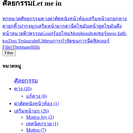
ศัลยกรรมLet me in
ทุกหมวด
ศัลยกรรม
คาง
ผ่าตัดหนังหน้าท้อง
เสริมหน้าอก
ยกหาง
ตา
ยกคิ้ว
ปาก
จมูก
เสริมหน้าผาก
ตา
ฉีดไขมันหน้า
ดูดไขมัน
ดึง
หน้า
หมวดผิวพรรณ
Gouri
ร้อยไหม
Morpheus8
เลเซอร์
meso fat
B-
tox
Duo Teslasculpt
Ulthera
การกำจัดขน
การฉีดฟิลเลอร์
Filler
Thermage
Hifu
Filter
หมวดหมู่
ศัลยกรรม
คาง
(20)
แก้คาง
(6)
ผ่าตัดหนังหน้าท้อง
(1)
เสริมหน้าอก
(26)
Motiva Joy
(2)
เทคนิคกรวย
(1)
Motiva
(7)