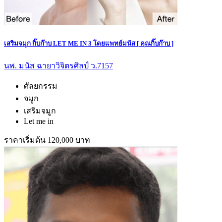
เสริมจมูก กิ๊บก๊าบ LET ME IN 3 โดยแพทย์มนัส [ คุณกิ๊บก๊าบ ]
นพ. มนัส ฉายาวิจิตรศิลป์ ว.7157
ศัลยกรรม
จมูก
เสริมจมูก
Let me in
ราคาเริ่มต้น 120,000 บาท