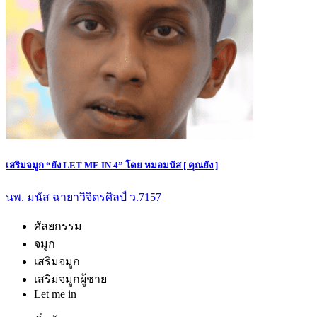
เสริมจมูก “ยัง LET ME IN 4” โดย หมอมนัส [ คุณยัง ]
นพ. มนัส ฉายาวิจิตรศิลป์ ว.7157
ศัลยกรรม
จมูก
เสริมจมูก
เสริมจมูกผู้ชาย
Let me in