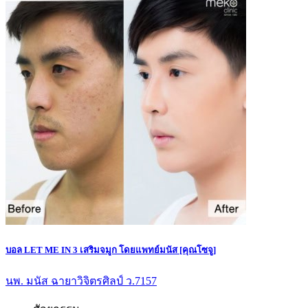
บอล LET ME IN 3 เสริมจมูก โดยแพทย์มนัส [คุณโซจู]
นพ. มนัส ฉายาวิจิตรศิลป์ ว.7157