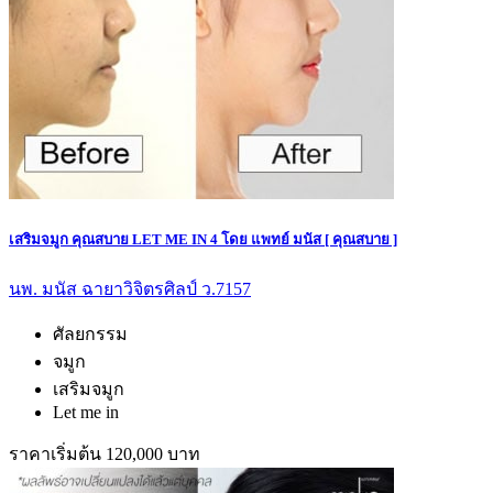
เสริมจมูก คุณสบาย LET ME IN 4 โดย แพทย์ มนัส [ คุณสบาย ]
นพ. มนัส ฉายาวิจิตรศิลป์ ว.7157
ศัลยกรรม
จมูก
เสริมจมูก
Let me in
ราคาเริ่มต้น 120,000 บาท