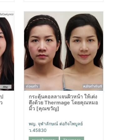
ูป
กระตุ้นคอลลาเจนผิวหน้า ให้เต่ง
ว
ตึงด้วย Thermage โดยคุณหมอ
มิ้ว [คุณขวัญ]
พญ. จุฬาลักษณ์ ต่อกิจไพบูลย์
ว.45830