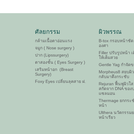
ศัลยกรรม
ผิวพรรณ
กล้ามเนื้อตาอ่อนแรง
B-tox กรอบหน้าชัด
องศา
จมูก ( Nose surgery )
Filler ปรับรูปหน้า เ
ปาก (Lipssurgery)
ให้เต็มสวย
ตาสองชั้น ( Eyes Surgery )
Gentle Yag กำจัด
เสริมหน้าอก (Breast
Morpheus8 สยบผิวห
Surgery)
กลับมาตึงกระชับ
Foxy Eyes เปลี่ยนลุคสาย ฝ.
Rejuran ฟื้นฟูผิวใ
สกัดจาก DNA ของ
แซลมอน
Thermage ยกกระชั
หน้า
Ulthera นวัตกรรม
หน้าเรียว