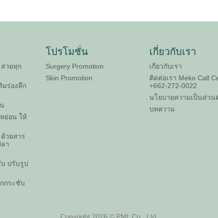
โปรโมชั่น
เกี่ยวกับเรา
 สวยทุก
Surgery Promotion
เกี่ยวกับเรา
Skin Promotion
ติดต่อเรา Meko Call Ce
ติมร่องลึก
+662-272-0022
นโยบายความเป็นส่วนต
ขน
บทความ
ย่อน ให้
ส ด้วยสาร
ปลา
บ ปรับรูป
ยกกระชับ
Copyright 2026 © PML Co., Ltd.