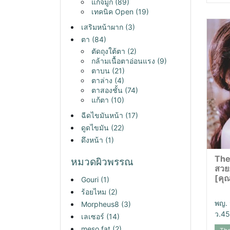
แก้จมูก
(89)
เทคนิค Open
(19)
เสริมหน้าผาก
(3)
ตา
(84)
ตัดถุงใต้ตา
(2)
กล้ามเนื้อตาอ่อนแรง
(9)
ตาบน
(21)
ตาล่าง
(4)
ตาสองชั้น
(74)
แก้ตา
(10)
ฉีดไขมันหน้า
(17)
ดูดไขมัน
(22)
ดึงหน้า
(1)
The
หมวดผิวพรรณ
สวย
[คุณ
Gouri
(1)
ร้อยไหม
(2)
พญ. 
Morpheus8
(3)
ว.4
เลเซอร์
(14)
meso fat
(2)