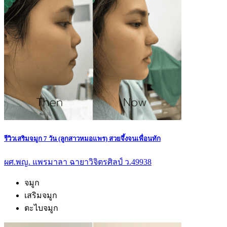
รีวิวเสริมจมูก 7 วัน (ลูกสาวหมอแพร) สวยจึ้งจนเพื่อนทัก
ผศ.พญ. แพรมาลา ฉายาวิจิตรศิลป์ ว.49938
จมูก
เสริมจมูก
ตะไบจมูก