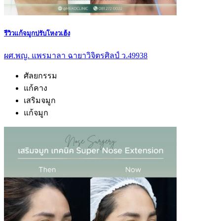
รีวิวแก้จมูกปรับโหงวเฮ้ง
ผศ.พญ. แพรมาลา ฉายาวิจิตรศิลป์ ว.49938
ศัลยกรรม
แก้คาง
เสริมจมูก
แก้จมูก