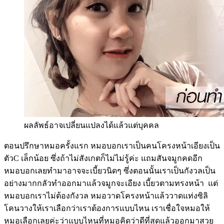
ผลลัพธ์อาจเปลี่ยนแปลงได้แล้วแต่บุคคล
ตอนปรึกษาหมอครั้งแรก หมอบอกเราเป็นคนโครงหน้าเอียงเป็น
ตัวC เล็กน้อย ซึ่งถ้าไม่สังเกตก็ไม่ไม่รู้ค่ะ แถมสันจมูกคดอีก
หมอบอกเลยทำมาอาจจะเบี้ยวนิดๆ ซึ่งตอนนั้นเราเป็นกังวลเป็น
อย่างมากกลัวทำออกมาแล้วจมูกจะเอียง เบี้ยวตามทรงหน้า แต่
หมอบอกเราไม่ต้องกังวล หมอวาดโครงหน้าแล้ววาดแท่งซิลิ
โคนวางให้เราเลือกว่าเราต้องการแบบไหน เราเชื่อใจหมอให้
หมอเลือกเลยค่ะว่าแบบไหนที่หมอคิดว่าดีที่สุดแล้วออกมาสวย