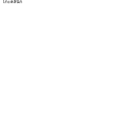
โกะคลินิก