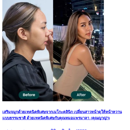
เสริมจมูกด้วยเทคนิคพิเศษจากเมโกะคลินิก เปลี่ยนสาวหน้าดุให้หน้าหวาน
แบบธรรมชาติ ด้วยเทคนิคพิเศษกับคุณหมอแพรมาลา (คุณญาญ่า)