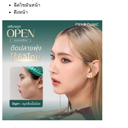
ฉีดไขมันหน้า
ดึงหน้า