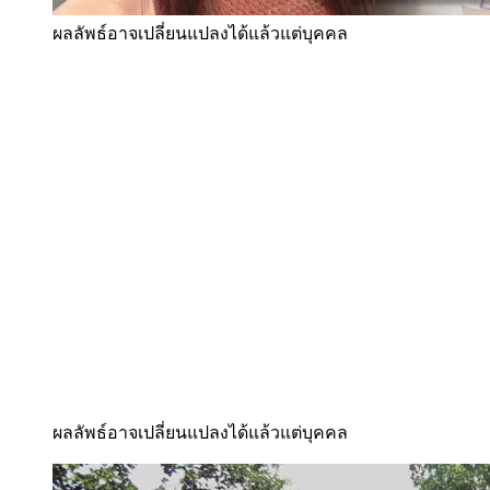
ผลลัพธ์อาจเปลี่ยนแปลงได้แล้วแต่บุคคล
ผลลัพธ์อาจเปลี่ยนแปลงได้แล้วแต่บุคคล