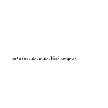
ผลลัพธ์อาจเปลี่ยนแปลงได้แล้วแต่บุคคล