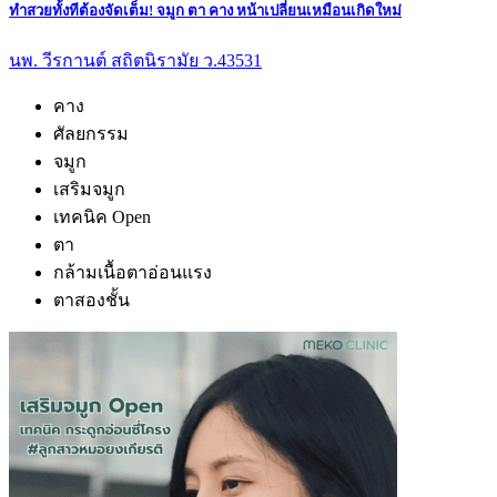
ทำสวยทั้งทีต้องจัดเต็ม! จมูก ตา คาง หน้าเปลี่ยนเหมือนเกิดใหม่
นพ. วีรกานต์ สถิตนิรามัย ว.43531
คาง
ศัลยกรรม
จมูก
เสริมจมูก
เทคนิค Open
ตา
กล้ามเนื้อตาอ่อนแรง
ตาสองชั้น