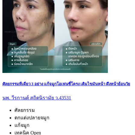
ศัลยกรรมทีเดียว 3 อย่าง แก้จมูกโอเพ่นซี่โครง เติมไขมันหน้า ดึงหน้าย้อนวัย
นพ. วีรกานต์ สถิตนิรามัย ว.43531
ศัลยกรรม
ตกแต่งปลายจมูก
แก้จมูก
เทคนิค Open