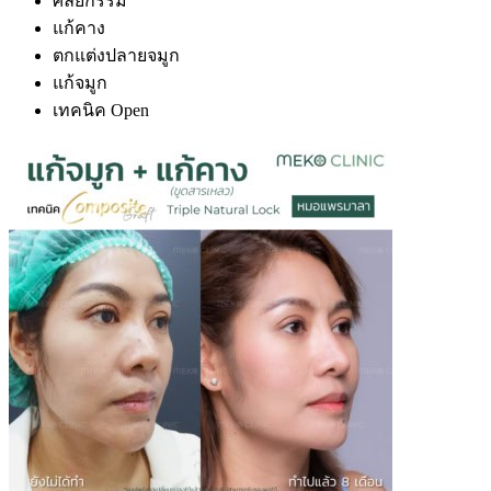
ศัลยกรรม
แก้คาง
ตกแต่งปลายจมูก
แก้จมูก
เทคนิค Open