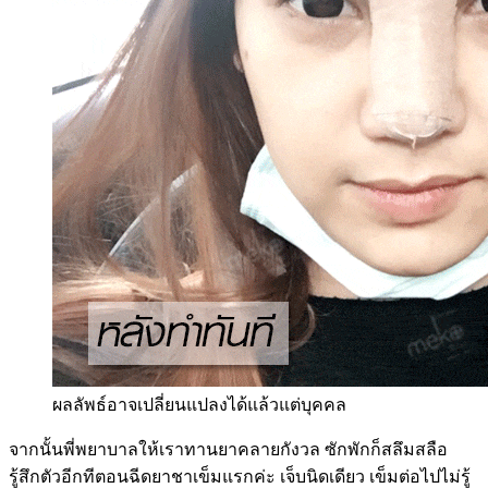
ผลลัพธ์อาจเปลี่ยนแปลงได้แล้วแต่บุคคล
จากนั้นพี่พยาบาลให้เราทานยาคลายกังวล ซักพักก็สลึมสลือ
รู้สึกตัวอีกทีตอนฉีดยาชาเข็มแรกค่ะ เจ็บนิดเดียว เข็มต่อไปไม่รู้