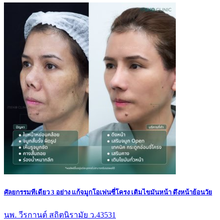
ศัลยกรรมทีเดียว 3 อย่าง แก้จมูกโอเพ่นซี่โครง เติมไขมันหน้า ดึงหน้าย้อนวัย
นพ. วีรกานต์ สถิตนิรามัย ว.43531