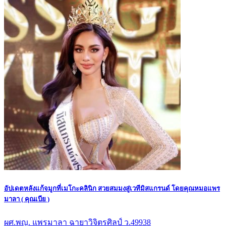
อัปเดตหลังแก้จมูกที่เมโกะคลินิก สวยสมมงสู่เวทีมิสแกรนด์ โดยคุณหมอแพร
มาลา ( คุณเบีย )
ผศ.พญ. แพรมาลา ฉายาวิจิตรศิลป์ ว.49938