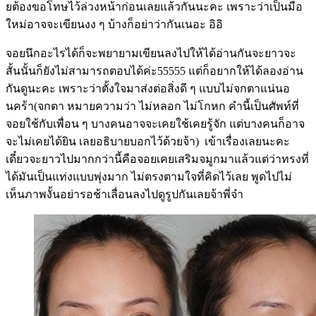
ยต้องขอโทษไว้ล่วงหน้าก่อนเลยแล้วกันนะคะ เพราะว่าเป็นมือ
ใหม่อาจจะเขียนงง ๆ บ้างก็อย่าว่ากันเนอะ อิอิ
จอยนึกอะไรได้ก็จะพยายามเขียนลงไปให้ได้อ่านกันจะยาวจะ
สั้นนั้นก็ยังไม่สามารถตอบได้ค่ะ55555 แต่ก็อยากให้ได้ลองอ่าน
กันดูนะคะ เพราะว่าตั้งใจมาส่งต่อสิ่งดี ๆ แบบไม่จกตาแน่นอ
นคร้า(จกตา หมายความว่า ไม่หลอก ไม่โกหก คำนี้เป็นศัพท์ที่
จอยใช้กับเพื่อน ๆ บางคนอาจจะเคยใช้เคยรู้จัก แต่บางคนก็อาจ
จะไม่เคยได้ยิน เลยอธิบายบอกไว้ด้วยจ้า) เข้าเรื่องเลยนะคะ
เดี๋ยวจะยาวไปมากกว่านี้คือจอยเคยเสริมจมูกมาแล้วแต่ว่าทรงที่
ได้มันเป็นแท่งแบบพุ่งมาก ไม่ตรงตามใจที่คิดไว้เลย พูดไปไม่
เห็นภาพงั้นอย่ารอช้าเลื่อนลงไปดูรูปกันเลยจ้าพี่จ๋า