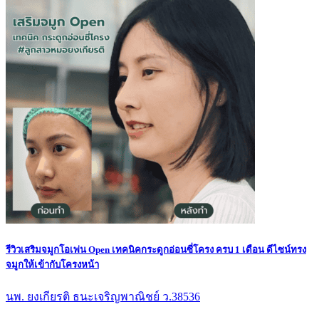
รีวิวเสริมจมูกโอเพ่น Open เทคนิคกระดูกอ่อนซี่โครง ครบ 1 เดือน ดีไซน์ทรง
จมูกให้เข้ากับโครงหน้า
นพ. ยงเกียรติ ธนะเจริญพาณิชย์ ว.38536