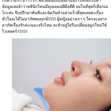
กับความรัก อ้าววว!!! พอได้ยินแบบนี้จะรออะไรล่ะคะรีบหา
ข้อมูลเลยจ้าว่าคลินิกไหนมีคุณหมอฝีมือดีดี จนในที่สุดก็เลือกเม
โกะค่ะ รีบปรึกษาทันทีและนัดวันทำอย่างเร็วที่สุดเลยค่ะเรื่อง
หัวใจจะได้ไม่อาภัพพบทุกข์5555 ผู้หญิงอย่างเรา ๆ ใครจะอยาก
อาภัพเรื่องรักล่ะเนอะจริงไหม จะช้าอยู่ใยรีบเปลี่ยนจมูกใหม่ให้
ไวเลยคร้า5555