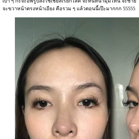
เบา ๆ กะจะอัพรูปลงโซเชียลเรียกไลค์ จะหันหน้ามุมไหน จะซ้าย
จะขวาหน้าตรงหน้าเอียง คือรวม ๆ แล้วตอนนี้เป๊ะมากกก 55555