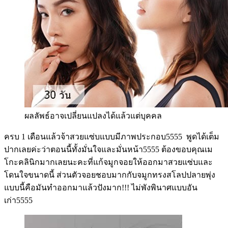
ผลลัพธ์อาจเปลี่ยนแปลงได้แล้วแต่บุคคล
ครบ 1 เดือนแล้วจ้าสวยแซ่บแบบมีภาพประกอบ5555 พูดได้เต็ม
ปากเลยค่ะว่าตอนนี้ทั้งมั่นใจและมั่นหน้า5555 ต้องขอบคุณเม
โกะคลินิกมากเลยนะคะที่แก้จมูกจอยให้ออกมาสวยแซ่บและ
โดนใจขนาดนี้ ส่วนตัวจอยชอบมากกับจมูกทรงสโลปปลายพุ่ง
แบบนี้คือมันทำออกมาแล้วปังมาก!!! ไม่พังพินาศแบบอัน
เก่า5555