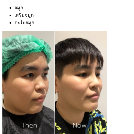
จมูก
เสริมจมูก
ตะไบจมูก