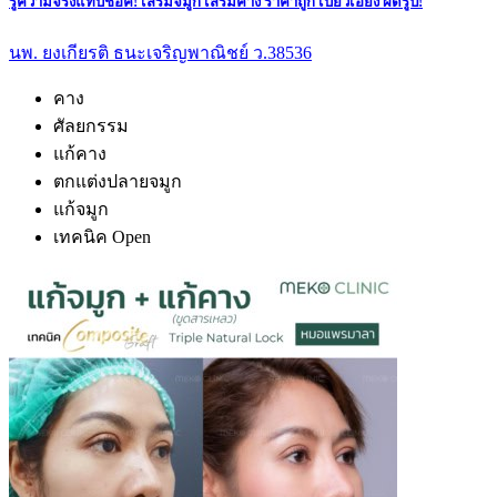
รู้ความจริงแทบช็อค! เสริมจมูก เสริมคาง ราคาถูก เบี้ยวเอียง ผิดรูป!
นพ. ยงเกียรติ ธนะเจริญพาณิชย์ ว.38536
คาง
ศัลยกรรม
แก้คาง
ตกแต่งปลายจมูก
แก้จมูก
เทคนิค Open