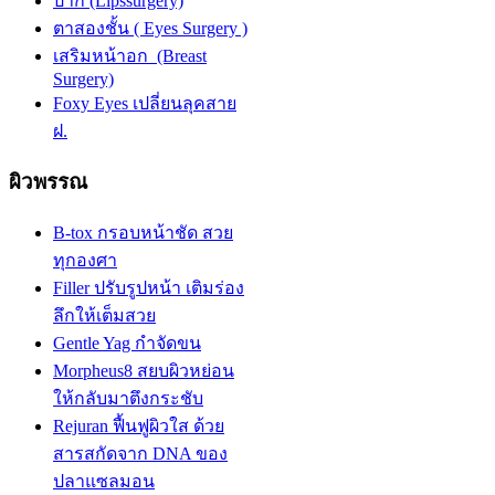
ปาก (Lipssurgery)
ตาสองชั้น ( Eyes Surgery )
เสริมหน้าอก (Breast
Surgery)
Foxy Eyes เปลี่ยนลุคสาย
ฝ.
ผิวพรรณ
B-tox กรอบหน้าชัด สวย
ทุกองศา
Filler ปรับรูปหน้า เติมร่อง
ลึกให้เต็มสวย
Gentle Yag กำจัดขน
Morpheus8 สยบผิวหย่อน
ให้กลับมาตึงกระชับ
Rejuran ฟื้นฟูผิวใส ด้วย
สารสกัดจาก DNA ของ
ปลาแซลมอน