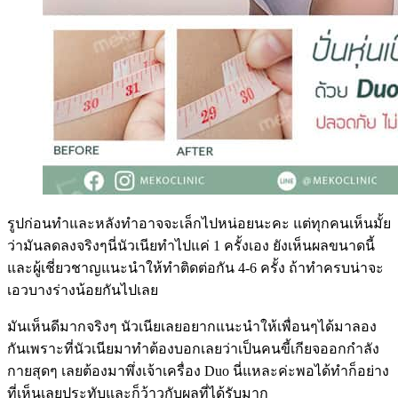
รูปก่อนทำและหลังทำอาจจะเล็กไปหน่อยนะคะ แต่ทุกคนเห็นมั้ย
ว่ามันลดลงจริงๆนี่นัวเนียทำไปแค่ 1 ครั้งเอง ยังเห็นผลขนาดนี้
และผู้เชี่ยวชาญแนะนำให้ทำติดต่อกัน 4-6 ครั้ง ถ้าทำครบน่าจะ
เอวบางร่างน้อยกันไปเลย
มันเห็นดีมากจริงๆ นัวเนียเลยอยากแนะนำให้เพื่อนๆได้มาลอง
กันเพราะที่นัวเนียมาทำต้องบอกเลยว่าเป็นคนขี้เกียจออกกำลัง
กายสุดๆ เลยต้องมาพึ่งเจ้าเครื่อง Duo นี่แหละค่ะพอได้ทำก็อย่าง
ที่เห็นเลยประทับและก็ว้าวกับผลที่ได้รับมาก