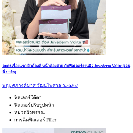
ละครเรื่องแรก ผิวต้องดี หน้าต้องสวย กับฟิลเลอร์งานผิว Juvederm Volite (เจน
นี่ บาร์ธ)
พญ. ศุภางค์มาศ วัฒนไพศาล ว.36267
ฟิลเลอร์ใต้ตา
ฟิลเลอร์ปรับรูปหน้า
หมวดผิวพรรณ
การฉีดฟิลเลอร์ Filler