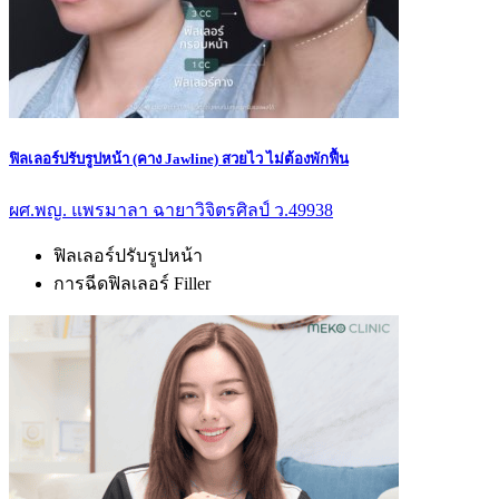
ฟิลเลอร์ปรับรูปหน้า (คาง Jawline) สวยไว ไม่ต้องพักฟื้น
ผศ.พญ. แพรมาลา ฉายาวิจิตรศิลป์ ว.49938
ฟิลเลอร์ปรับรูปหน้า
การฉีดฟิลเลอร์ Filler