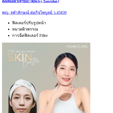
คุณหมอมิ้วเท่านั้น‼️ [คุณ Ivy Tanvishut ]
พญ. จุฬาลักษณ์ ต่อกิจไพบูลย์ ว.45830
ฟิลเลอร์ปรับรูปหน้า
หมวดผิวพรรณ
การฉีดฟิลเลอร์ Filler