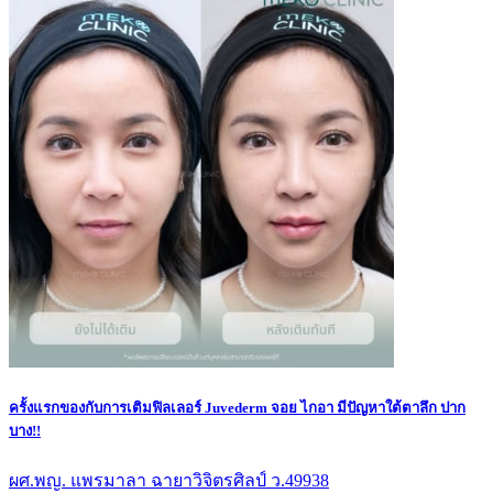
ครั้งแรกของกับการเติมฟิลเลอร์ Juvederm จอย ไกอา มีปัญหาใต้ตาลึก ปาก
บาง!!
ผศ.พญ. แพรมาลา ฉายาวิจิตรศิลป์ ว.49938