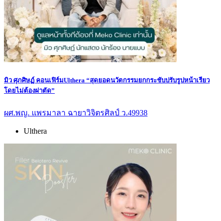
มิว ศุภศิษฏ์ คอนเฟิร์มUlthera “สุดยอดนวัตกรรมยกกระชับปรับรูปหน้าเรียว
โดยไม่ต้องผ่าตัด”
ผศ.พญ. แพรมาลา ฉายาวิจิตรศิลป์ ว.49938
Ulthera