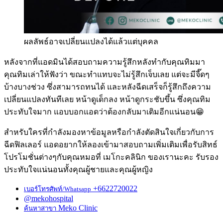
ผลลัพธ์อาจเปลี่ยนแปลงได้แล้วแต่บุคคล
หลังจากที่แอดมินได้สอบถามความรู้สึกหลังทำกับคุณทิมมา
คุณทิมเล่าให้ฟังว่า ขณะทำแทบจะไม่รู้สึกเจ็บเลย แต่จะมีจี๊ดๆ
บ้างบางช่วง ซึ่งสามารถทนได้ และหลังฉีดเสร็จก็รู้สึกถึงความ
เปลี่ยนแปลงทันทีเลย หน้าดูเด็กลง หน้าดูกระชับขึ้น ซึ่งคุณทิม
ประทับใจมาก แอบบอกแอดว่าต้องกลับมาเติมอีกแน่นอน😁
สำหรับใครที่กำลังมองหาข้อมูลหรือกำลังตัดสินใจเกี่ยวกับการ
ฉีดฟิลเลอร์ แอดอยากให้ลองเข้ามาสอบถามเพิ่มเติมเพื่อรับสิทธ์
โปรโมชั่นต่างๆกับคุณหมอที่ เมโกะคลินิก ของเรานะคะ รับรอง
ประทับใจแน่นอนทั้งคุณผู้ชายและคุณผู้หญิง
+6622720022
เบอร์โทรศัพท์/Whatsapp
@mekohospital
Meko Clinic
ค้นหาสาขา