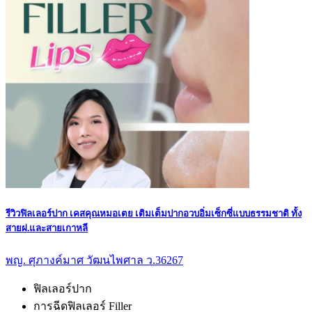
รีวิวฟิลเลอร์ปาก เคสคุณหมอเตย เติมเต็มปากอวบอิ่มเซ็กซี่แบบธรรมชาติ ทั้ง
สายฝ.และสายเกาหลี
พญ. ศุภางค์มาศ วัฒนไพศาล ว.36267
ฟิลเลอร์ปาก
การฉีดฟิลเลอร์ Filler