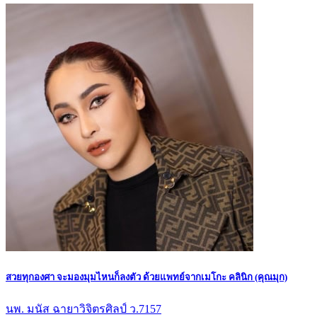
สวยทุกองศา จะมองมุมไหนก็ลงตัว ด้วยแพทย์จากเมโกะ คลินิก (คุณมุก)
นพ. มนัส ฉายาวิจิตรศิลป์ ว.7157