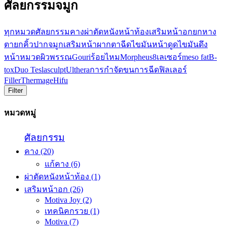
ศัลยกรรมจมูก
ทุกหมวด
ศัลยกรรม
คาง
ผ่าตัดหนังหน้าท้อง
เสริมหน้าอก
ยกหาง
ตา
ยกคิ้ว
ปาก
จมูก
เสริมหน้าผาก
ตา
ฉีดไขมันหน้า
ดูดไขมัน
ดึง
หน้า
หมวดผิวพรรณ
Gouri
ร้อยไหม
Morpheus8
เลเซอร์
meso fat
B-
tox
Duo Teslasculpt
Ulthera
การกำจัดขน
การฉีดฟิลเลอร์
Filler
Thermage
Hifu
Filter
หมวดหมู่
ศัลยกรรม
คาง
(20)
แก้คาง
(6)
ผ่าตัดหนังหน้าท้อง
(1)
เสริมหน้าอก
(26)
Motiva Joy
(2)
เทคนิคกรวย
(1)
Motiva
(7)