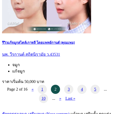
รีวิวแก้จมูกสไตล์เกาหลี โดยแพทย์กานต์ [คุณแพม]
นพ. วีรกานต์ สถิตนิรามัย ว.43531
จมูก
แก้จมูก
ราคาเริ่มต้น 50,000 บาท
Page 2 of 16
«
1
2
3
4
5
...
10
...
»
Last »
ศัลยกรรมจมูก เสริมจมูก (Nose surgery)
แก้จมูก เสริมดั้ง ตกแต่ง