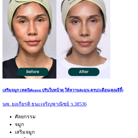
เสริมจมูก เทคนิคopen ปรับใบหน้าดุ ให้หวานละมุน ครบ3เดือน(คุณจีจี้)
นพ. ยงเกียรติ ธนะเจริญพาณิชย์ ว.38536
ศัลยกรรม
จมูก
เสริมจมูก