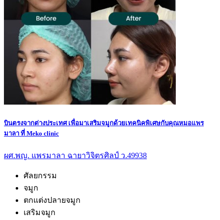
บินตรงจากต่างประเทศ เพื่อมาเสริมจมูกด้วยเทคนิคพิเศษกับคุณหมอแพร
มาลา ที่ Meko clinic
ผศ.พญ. แพรมาลา ฉายาวิจิตรศิลป์ ว.49938
ศัลยกรรม
จมูก
ตกแต่งปลายจมูก
เสริมจมูก