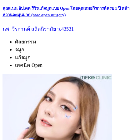
คุณแนน อัปเดต รีวิวแก้จมูกแบบ Open โดยคุณหมอวีรการต์ครบ 1 ปี หน้า
หวานละมุนมาก (nose open surgery)
นพ. วีรกานต์ สถิตนิรามัย ว.43531
ศัลยกรรม
จมูก
แก้จมูก
เทคนิค Open