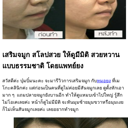
เสริมจมูก สโลปสวย ให้ดูมีมิติ สวยหวาน
แบบธรรมชาติ โดยแพทย์ยง
สวัสดีค่ะ บุ๋มบิ๋มนะคะ จะมารีวิวการเสริมจมูก กับ
หมอยง
ที่เม
โกะคลินิกค่ะ แต่ก่อนเป็นคนที่ดูไม่ค่อยมีสันจมูกเลย ดูดั้งหักเอา
มาก ๆ แถมปลายจมูกยังบานอีก ทำให้ดูแหมบเข้าไปใหญ่ รู้สึก
ไม่โอเคเลยค่ะ หน้าก็ดูไม่มีมิติ จะหันมุมซ้ายมุมขวาหรือมุมเงย
ก็ไม่เห็นสันจมูกเลยค่ะ เลยอยากทำจมูก