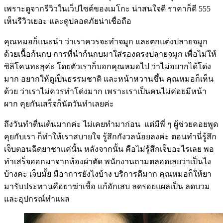
เพราะดูจากรีวิวในเว็ปไซต์ของเมโกะ น่าสนใจดี ราคาก็ดี 555
เห็นรีวิวเยอะ และดูปลอดภัยน่าเชื่อถือ
คุณหมอก็แนะนำ ว่าเราควรจะทำจมูก และตกแต่งปลายจมูก
ด้วยเนื้อก้นกบ การที่นำก้นกบมาใส่รองตรงปลายจมูก เพื่อไม่ให้
ซิลิโคนทะลุค่ะ โดยตัวเราก็บอกคุณหมอไป ว่าไม่อยากได้โด่ง
มาก อยากให้ดูเป็นธรรมชาติ และหน้าหวานขึ้น คุณหมอก็เห็น
ด้วย ว่าเราไม่ควรทำโด่งมาก เพราะเราเป็นคนไม่ค่อยมีหน้า
ผาก คุยกันเสร็จก็นัดวันทำเลยค่ะ
ถึงวันทำตื่นเต้นมากค่ะ ไม่เคยทำมาก่อน แต่มีพี่ ๆ ผู้ช่วยคอยพูด
คุยกับเรา ก็ทำให้เราสบายใจ รู้สึกกังวลน้อยลงค่ะ ตอนทำนี่รู้สึก
เจ็บตอนฉีดยาชาแค่นั้น หลังจากนั้น คือไม่รู้สึกเจ็บอะไรเลย พอ
ทำเสร็จออกมาจากห้องผ่าตัด พนักงานถามตลอดเลยว่าเป็นไง
บ้างคะ เจ็บมั้ย มีอาการยังไงบ้าง บริการดีมาก คุณหมอก็ให้ยา
มารับประทานคือยาฆ่าเชื้อ แก้อักเสบ ลดรอยแผลเป็น ลดบวม
และอุปกรณ์ทำแผล