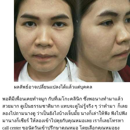
ผลลัพธ์อาจเปลี่ยนแปลงได้แล้วแต่บุคคล
พอดีมีเพื่อนเคยทำจมูก กับที่เมโกะคลินิก ซึ่งพอนางทำมาแล้ว
สวยมาก ดูเป็นธรรมชาติมาก แทบจะดูไม่รู้จริง ๆ ว่าทำมา ก็เลย
ลองไปถามนางดู ว่าเป็นยังไงบ้างเจ็บมั้ย นางก็เล่าให้ฟัง ฟังไปฟัง
มานางก็เชียร์ ให้ลองเข้าไปคุยกับคุณหมอเลย เราก็เลยโทรหา
call center ขอนัดวันเข้าปรึกษาคุณหมอ โดยเลือกคุณหมอยง