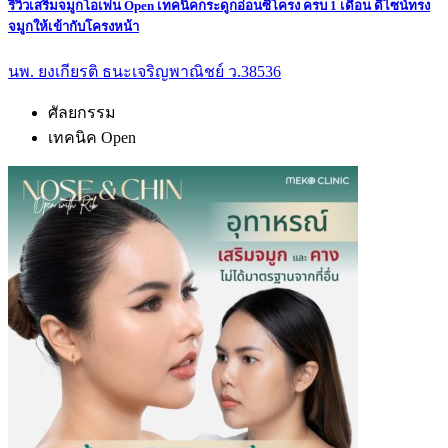
รีวิวเสริมจมูกโอเพ่น Open เทคนิคกระดูกอ่อนซี่โครง ครบ 1 เดือน ดีไซน์ทรง
จมูกให้เข้ากับโครงหน้า
นพ. ยงเกียรติ ธนะเจริญพาณิชย์ ว.38536
ศัลยกรรม
เทคนิค Open