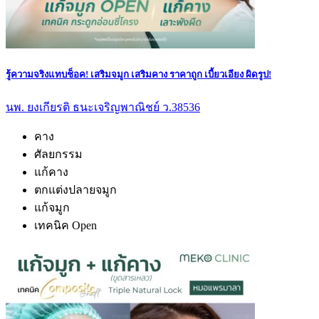
รู้ความจริงแทบช็อค! เสริมจมูก เสริมคาง ราคาถูก เบี้ยวเอียง ผิดรูป!
นพ. ยงเกียรติ ธนะเจริญพาณิชย์ ว.38536
คาง
ศัลยกรรม
แก้คาง
ตกแต่งปลายจมูก
แก้จมูก
เทคนิค Open