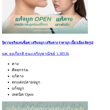
รู้ความจริงแทบช็อค! เสริมจมูก เสริมคาง ราคาถูก เบี้ยวเอียง ผิดรูป!
นพ. ยงเกียรติ ธนะเจริญพาณิชย์ ว.38536
คาง
ศัลยกรรม
แก้คาง
ตกแต่งปลายจมูก
แก้จมูก
เทคนิค Open