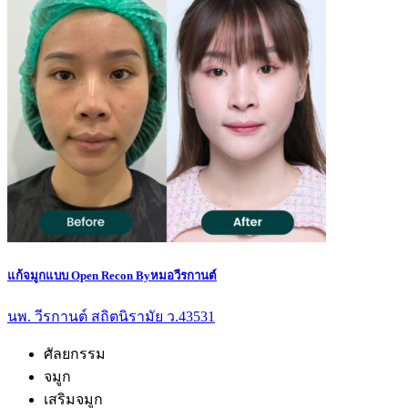
แก้จมูกแบบ Open Recon Byหมอวีรกานต์
นพ. วีรกานต์ สถิตนิรามัย ว.43531
ศัลยกรรม
จมูก
เสริมจมูก