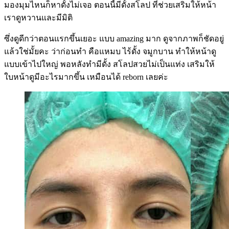
มองมุมไหนก็หาดั้งไม่เจอ ตอนนี้มีดั้งสโลป ที่ช่วยเสริมให้หน้า
เราดูหวานและมีมิติ
ซึ่งดูดีกว่าตอนแรกขึ้นเยอะ แบบ amazing มาก ดูจากภาพก็ชัดอยู่
แล้วใช่มั้ยคะ ว่าก่อนทำ คือแหมบ ไร้ดั้ง จมูกบาน ทำให้หน้าดู
แบบเข้าไปใหญ่ พอหลังทำมีดั้ง สโลปสวยไม่เป็นแท่ง เสริมให้
ใบหน้าดูมีอะไรมากขึ้น เหมือนได้ reborn เลยค่ะ