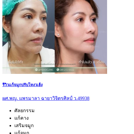
รีวิวแก้จมูกปรับโหงวเฮ้ง
ผศ.พญ. แพรมาลา ฉายาวิจิตรศิลป์ ว.49938
ศัลยกรรม
แก้คาง
เสริมจมูก
แก้จมูก