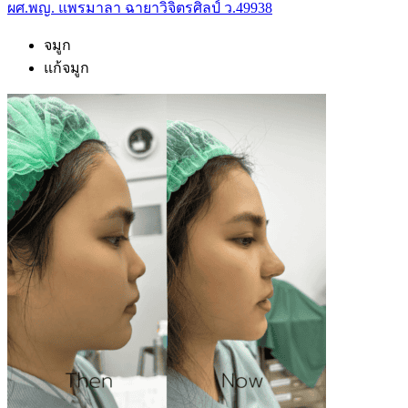
ผศ.พญ. แพรมาลา ฉายาวิจิตรศิลป์ ว.49938
จมูก
แก้จมูก