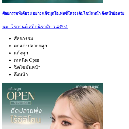
ศัลยกรรมทีเดียว 3 อย่าง แก้จมูกโอเพ่นซี่โครง เติมไขมันหน้า ดึงหน้าย้อนวัย
นพ. วีรกานต์ สถิตนิรามัย ว.43531
ศัลยกรรม
ตกแต่งปลายจมูก
แก้จมูก
เทคนิค Open
ฉีดไขมันหน้า
ดึงหน้า