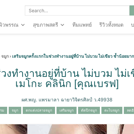
ผิวพรรณ
สุขภาพสตรี
ทีมแพทย์
รีวิวทั้งหมด
›
จมูก
›
เสริมจมูกครั้งแรกในช่วงทำงานอยู่ที่บ้าน ไม่บวม ไม่เขียว ช้ำน้อยมาก
วงทำงานอยู่ที่บ้าน ไม่บวม ไม่เข
เมโกะ คลินิก [คุณเบรฟ]
ผศ.พญ. แพรมาลา ฉายาวิจิตรศิลป์ ว.49938
รรม
จมูก
ตกแต่งปลายจมูก
เสริมจมูก
ตัดปีกจมูก
ตะไบจมูก
ลดฮั