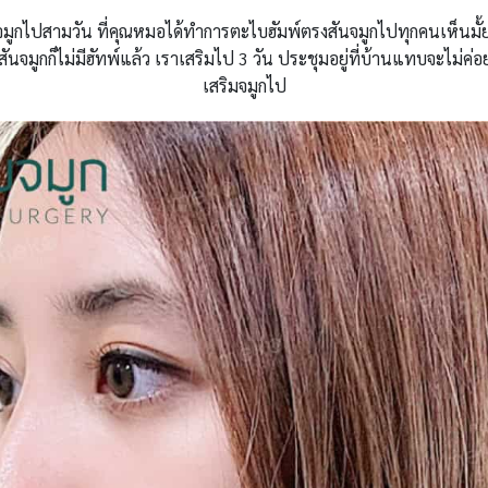
มจมูกไปสามวัน ที่คุณหมอได้ทำการตะไบฮัมพ์ตรงสันจมูกไปทุกคนเห็นมั้
จมูกก็ไม่มีฮัทพ์แล้ว เราเสริมไป 3 วัน ประชุมอยู่ที่บ้านแทบจะไม่ค่อยม
เสริมจมูกไป