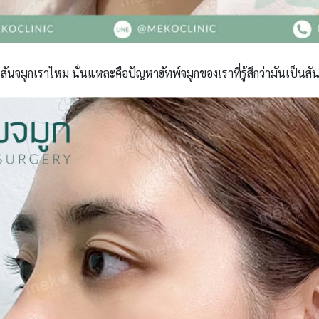
ันจมูกเราไหม นั่นแหละคือปัญหาฮัทพ์จมูกของเราที่รู้สึกว่ามันเป็น