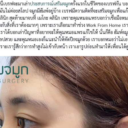
นนี้เบรฟจะมาเล่า
ประสบการณ์เสริมจมูก
ครั้งแรกในชีวิตของเบรฟกัน บ
มันไม่ค่อยสโลป จมูกมีฮัมพ์อยู่บ้าง เบรฟมีความคิดที่จะเสริมจมูกเพื่อแ
ินิก สุดท้ายมาจบที่ เมโกะ คลินิก เพราะคุณหมอแพรบอกว่าเชื่อมือหมอเ
งกับสิ่งที่เราต้องมากๆ เพราะเราเลือกมาทำช่วง Work From Home เรา
าเราได้บอกเล่าปัญหาที่อยากจะให้คุณหมอแพรแก้ไขให้ นั่นก็คือ ฮัมพ์จ
ลปสวย และคุณหมอเองก็แนะนำให้ตัดปีกจมูกด้วย เราบอกหมอว่าไม่เอ
าะเรารู้สึกว่าการทำสูงไม่เข้ากับหน้า เราเอารูปก่อนทำมาให้เพื่อนได้ด