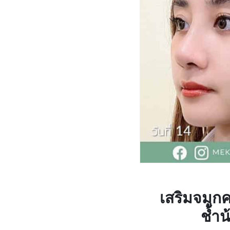
เสริมจมูกค
ช้ำน