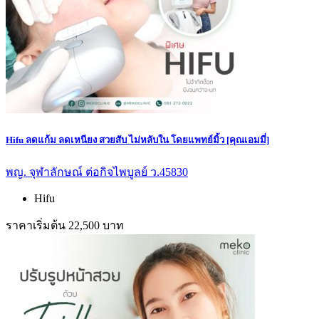
Hifu ลดแก้ม ลดเหนียง สวยสับ ไม่หลับใน โดยแพทย์มิ้ว [คุณเอมมี่]
พญ. จุฬาลักษณ์ ต่อกิจไพบูลย์ ว.45830
Hifu
ราคาเริ่มต้น 22,500 บาท