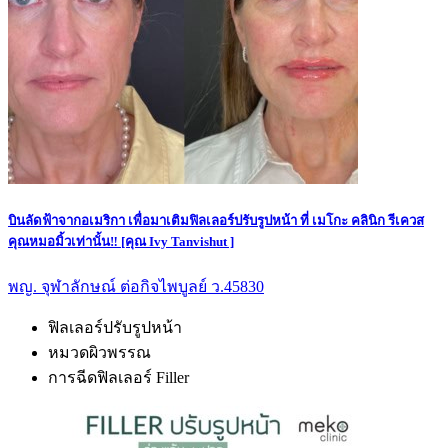
บินลัดฟ้าจากอเมริกา เพื่อมาเติมฟิลเลอร์ปรับรูปหน้า ที่ เมโกะ คลินิก รีเควส
คุณหมอมิ้วเท่านั้น‼️ [คุณ Ivy Tanvishut ]
พญ. จุฬาลักษณ์ ต่อกิจไพบูลย์ ว.45830
ฟิลเลอร์ปรับรูปหน้า
หมวดผิวพรรณ
การฉีดฟิลเลอร์ Filler