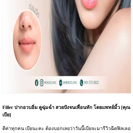
Filler ปากอวบอิ่ม ดูฉุ่มฉ่ำ สวยปังจนเพื่อนทัก โดยแพทย์มิ้ว [คุณ
เบีย]
ดีค่าทุกคน เบียนะคะ ต้องบอกเลยว่าวันนี้เบียจะมารีวิวฉีดฟิลเลอ