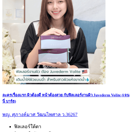
ละครเรื่องแรก ผิวต้องดี หน้าต้องสวย กับฟิลเลอร์งานผิว Juvederm Volite (เจน
นี่ บาร์ธ)
พญ. ศุภางค์มาศ วัฒนไพศาล ว.36267
ฟิลเลอร์ใต้ตา