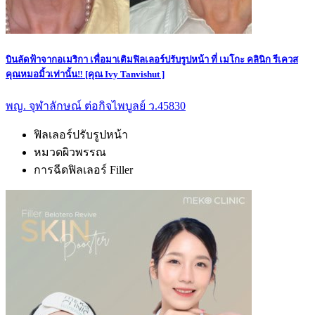
บินลัดฟ้าจากอเมริกา เพื่อมาเติมฟิลเลอร์ปรับรูปหน้า ที่ เมโกะ คลินิก รีเควส
คุณหมอมิ้วเท่านั้น‼️ [คุณ Ivy Tanvishut ]
พญ. จุฬาลักษณ์ ต่อกิจไพบูลย์ ว.45830
ฟิลเลอร์ปรับรูปหน้า
หมวดผิวพรรณ
การฉีดฟิลเลอร์ Filler