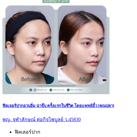
ฟิลเลอร์ปากอวบอิ่ม น่าจุ๊บ ครั้งแรกในชีวิต โดยแพทย์มิ้ว [คุณปลา]
พญ. จุฬาลักษณ์ ต่อกิจไพบูลย์ ว.45830
ฟิลเลอร์ปาก