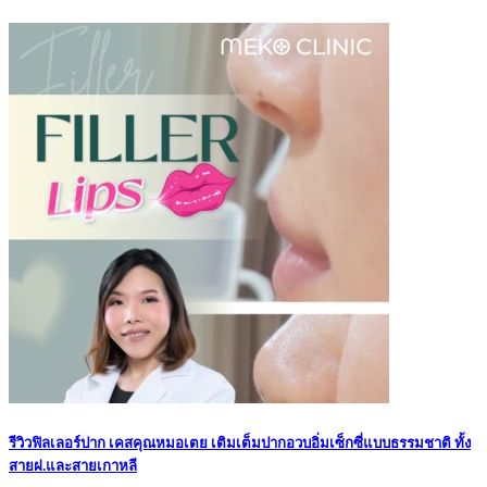
รีวิวฟิลเลอร์ปาก เคสคุณหมอเตย เติมเต็มปากอวบอิ่มเซ็กซี่แบบธรรมชาติ ทั้ง
สายฝ.และสายเกาหลี