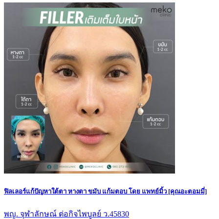
ฟิลเลอร์แก้ปัญหาใต้ตา หางตา ขมับ แก้มตอบ โดย แพทย์มิ้ว [คุณอะตอมมี่]
พญ. จุฬาลักษณ์ ต่อกิจไพบูลย์ ว.45830