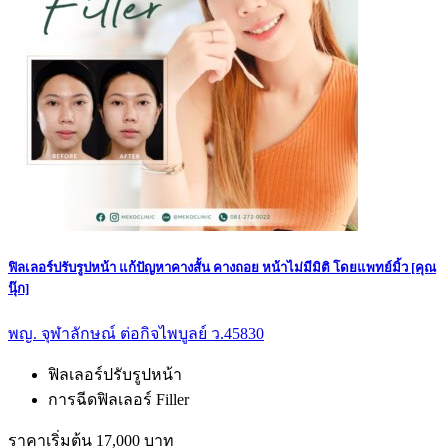
ฟิลเลอร์ปรับรูปหน้า แก้ปัญหาคางสั้น คางถอย หน้าไม่มีมิติ โดยแพทย์มิ้ว [คุณ
นุ๊ก]
พญ. จุฬาลักษณ์ ต่อกิจไพบูลย์ ว.45830
ฟิลเลอร์ปรับรูปหน้า
การฉีดฟิลเลอร์ Filler
ราคาเริ่มต้น 17,000 บาท