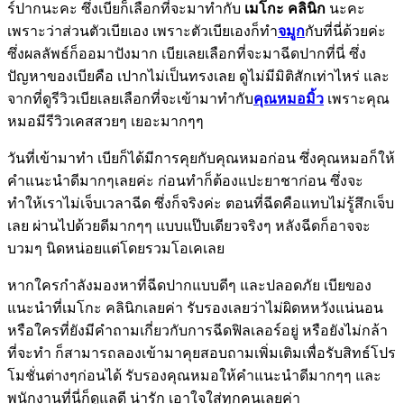
ร์ปากนะคะ ซึ่งเบียก็เลือกที่จะมาทำกับ
เมโกะ คลินิก
นะคะ
เพราะว่าส่วนตัวเบียเอง เพราะตัวเบียเองก็ทำ
จมูก
กับที่นี่ด้วยค่ะ
ซึ่งผลลัพธ์ก็ออมาปังมาก เบียเลยเลือกที่จะมาฉีดปากที่นี่ ซึ่ง
ปัญหาของเบียคือ เปากไม่เป็นทรงเลย ดูไม่มีมิติสักเท่าไหร่ และ
จากที่ดูรีวิวเบียเลยเลือกที่จะเข้ามาทำกับ
คุณหมอมิ้ว
เพราะคุณ
หมอมีรีวิวเคสสวยๆ เยอะมากๆๆ
วันที่เข้ามาทำ เบียก็ได้มีการคุยกับคุณหมอก่อน ซึ่งคุณหมอก็ให้
คำแนะนำดีมากๆเลยค่ะ ก่อนทำก็ต้องแปะยาชาก่อน ซึ่งจะ
ทำให้เราไม่เจ็บเวลาฉีด ซึ่งก็จริงค่ะ ตอนที่ฉีดคือแทบไม่รู้สึกเจ็บ
เลย ผ่านไปด้วยดีมากๆๆ แบบแป๊บเดียวจริงๆ หลังฉีดก็อาจจะ
บวมๆ นิดหน่อยแต่โดยรวมโอเคเลย
หากใครกำลังมองหาที่ฉีดปากแบบดีๆ และปลอดภัย เบียของ
แนะนำที่เมโกะ คลินิกเลยค่า รับรองเลยว่าไม่ผิดหหวังแน่นอน
หรือใครที่ยังมีคำถามเกี่ยวกับการฉีดฟิลเลอร์อยู่ หรือยังไม่กล้า
ที่จะทำ ก็สามารถลองเข้ามาคุยสอบถามเพิ่มเติมเพื่อรับสิทธ์โปร
โมชั่นต่างๆก่อนได้ รับรองคุณหมอให้คำแนะนำดีมากๆๆ และ
พนักงานที่นี่ก็ดูแลดี น่ารัก เอาใจใส่ทุกคนเลยค่า