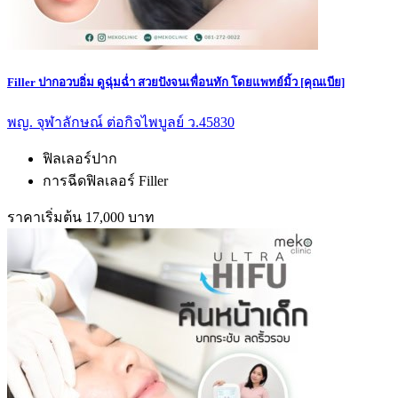
Filler ปากอวบอิ่ม ดูฉุ่มฉ่ำ สวยปังจนเพื่อนทัก โดยแพทย์มิ้ว [คุณเบีย]
พญ. จุฬาลักษณ์ ต่อกิจไพบูลย์ ว.45830
ฟิลเลอร์ปาก
การฉีดฟิลเลอร์ Filler
ราคาเริ่มต้น 17,000 บาท