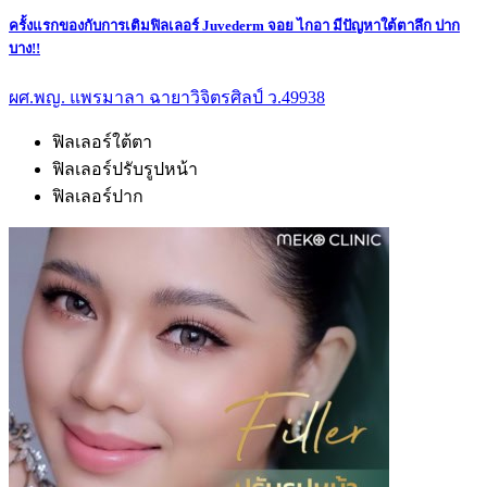
ครั้งแรกของกับการเติมฟิลเลอร์ Juvederm จอย ไกอา มีปัญหาใต้ตาลึก ปาก
บาง!!
ผศ.พญ. แพรมาลา ฉายาวิจิตรศิลป์ ว.49938
ฟิลเลอร์ใต้ตา
ฟิลเลอร์ปรับรูปหน้า
ฟิลเลอร์ปาก