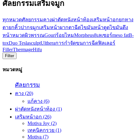
ศัลยกรรมเสริมจมูก
ทุกหมวด
ศัลยกรรม
คาง
ผ่าตัดหนังหน้าท้อง
เสริมหน้าอก
ยกหาง
ตา
ยกคิ้ว
ปาก
จมูก
เสริมหน้าผาก
ตา
ฉีดไขมันหน้า
ดูดไขมัน
ดึง
หน้า
หมวดผิวพรรณ
Gouri
ร้อยไหม
Morpheus8
เลเซอร์
meso fat
B-
tox
Duo Teslasculpt
Ulthera
การกำจัดขน
การฉีดฟิลเลอร์
Filler
Thermage
Hifu
Filter
หมวดหมู่
ศัลยกรรม
คาง
(20)
แก้คาง
(6)
ผ่าตัดหนังหน้าท้อง
(1)
เสริมหน้าอก
(26)
Motiva Joy
(2)
เทคนิคกรวย
(1)
Motiva
(7)