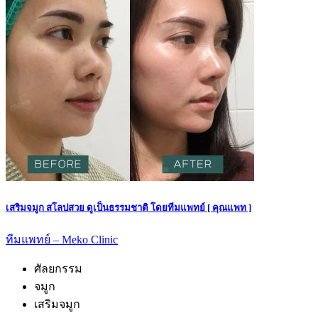
เสริมจมูก สโลปสวย ดูเป็นธรรมชาติ โดยทีมแพทย์ [ คุณแพท ]
ทีมแพทย์ – Meko Clinic
ศัลยกรรม
จมูก
เสริมจมูก