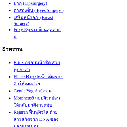
ปาก (Lipssurgery)
ตาสองชั้น ( Eyes Surgery )
เสริมหน้าอก (Breast
Surgery)
Foxy Eyes เปลี่ยนลุคสาย
ฝ.
ผิวพรรณ
B-tox กรอบหน้าชัด สวย
ทุกองศา
Filler ปรับรูปหน้า เติมร่อง
ลึกให้เต็มสวย
Gentle Yag กำจัดขน
Morpheus8 สยบผิวหย่อน
ให้กลับมาตึงกระชับ
Rejuran ฟื้นฟูผิวใส ด้วย
สารสกัดจาก DNA ของ
ปลาแซลมอน