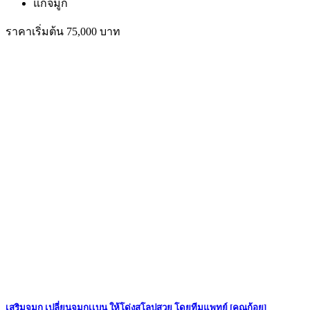
แก้จมูก
ราคาเริ่มต้น 75,000 บาท
เสริมจมูก เปลี่ยนจมูกเเบน ให้โด่งสโลปสวย โดยทีมแพทย์ [คุณก้อย]