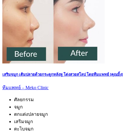
เสริมจมูก เติมปลายด้วยกระดูกหลังหู โด่งสวยสโลป โดยทีมแพทย์ [คุณมิ้ง]
ทีมแพทย์ – Meko Clinic
ศัลยกรรม
จมูก
ตกแต่งปลายจมูก
เสริมจมูก
ตะไบจมูก