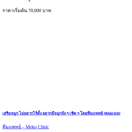
ราคาเริ่มต้น 70,000 บาท
เสริมจมูก ไม่อยากไร้ดั้ง อยากมีจมูกปัง ๆ เชิด ๆ โดยทีมแพทย์ [คุณแนน]
ทีมแพทย์ – Meko Clinic