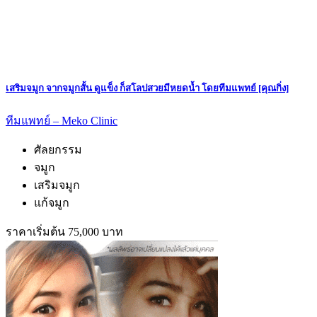
เสริมจมูก จากจมูกสั้น ดูแข็ง ก็สโลปสวยมีหยดน้ำ โดยทีมแพทย์ [คุณกิ่ง]
ทีมแพทย์ – Meko Clinic
ศัลยกรรม
จมูก
เสริมจมูก
แก้จมูก
ราคาเริ่มต้น 75,000 บาท