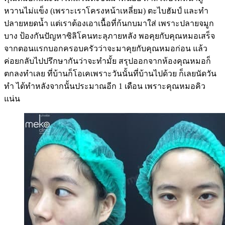
หวานไม่แข็ง (เพราะเราโครงหน้าเหลี่ยม) ตะไบฮัมป์ และทำ
ปลายหยดน้ำ แต่เราต้องเอาเนื้อที่ก้นกบมาใส่ เพราะปลายจมูก
บาง ป้องกันปัญหาซิลิโคนทะลุภายหลัง พอคุยกับคุณหมอเสร็จ
จากตอนแรกบอกครอบครัวว่าจะมาคุยกับคุณหมอก่อน แล้ว
ค่อยกลับไปปรึกษากันว่าจะทำมั้ย สรุปออกจากห้องคุณหมอก็
ตกลงทำเลย ที่บ้านก็โอเคเพราะวันนั้นที่บ้านไปด้วย ก็เลยนัดวัน
ทำ ได้ทำหลังจากนั้นประมาณอีก 1 เดือน เพราะคุณหมอคิว
แน่น