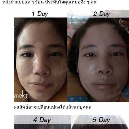
หลังผ่าแบบสด ๆ ร้อน ประทับใจคุณหมอจิง ๆ ค่ะ
ผลลัพธ์อาจเปลี่ยนแปลงได้แล้วเเต่บุคคล