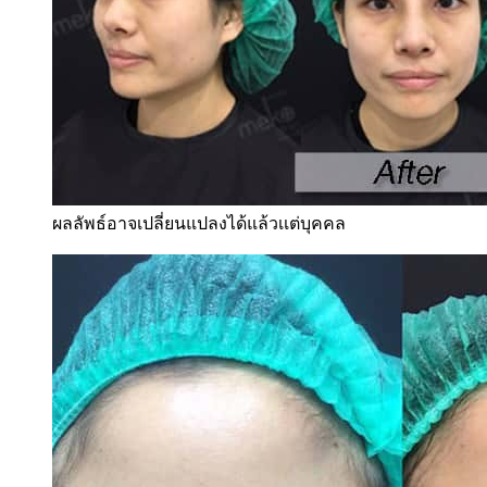
ผลลัพธ์อาจเปลี่ยนแปลงได้แล้วเเต่บุคคล