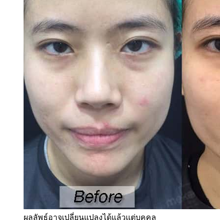
ผลลัพธ์อาจเปลี่ยนแปลงได้แล้วเเต่บุคคล