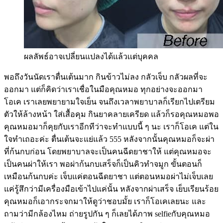
ผลลัพธ์อาจเปลี่ยนแปลงได้แล้วเเต่บุคคล
พอถึงวันนัดเราตื่นเต้นมาก กินข้าวไม่ลง กลัวเจ็บ กลัวผลที่จะ
ออกมา แต่ก็คิดว่าเราเชื่อในมือคุณหมอ ทุกอย่างจะออกมา
โอเค เราเลยพยายามใจเย็น จนถึงเวลาพยาบาลก็เรียกไปเตรียม
ตัวให้ล้างหน้า ใส่เสื้อคุม กินยาคลายเครียด แล้วก็รอคุณหมอพอ
คุณหมอมาก็คุยกับเราอีกทีว่าจะทำแบบนี้ ๆ นะ เราก็โอเค แต่ใน
ใจทำเถอะค่ะ ตื่นเต้นจะแย่แล้ว 555 หลังจากนั้นคุณหมอก็จะผ่า
ที่ก้นกบก่อน โดยพยาบาลจะเป็นคนฉีดยาชาให้ แต่คุณหมอจะ
เป็นคนผ่าให้เรา พอผ่าก้นกบเสร็จก็เป็นคิวทำจมูก ขั้นตอนก็
เหมือนก้นกบค่ะ เจ็บแค่ตอนฉีดยาชา แต่ตอนหมอผ่าไม่เจ็บเลย
แค่รู้สึกว่ามีเครื่องมือเข้าไปแค่นั้น หลังจากผ่าเสร็จ เย็บเรียนร้อย
คุณหมอก็เอากระจกมาให้ดูว่าชอบมั้ย เราก็โอเคเลยนะ และ
ถามว่ามีกล้องไหม ถ่ายรูปกัน ๆ ก็เลยได้ภาพ selfieกับคุณหมอ