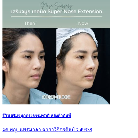
รีวิวเสริมจมูกทรงธรรมชาติ หลังทำทันที
ผศ.พญ. แพรมาลา ฉายาวิจิตรศิลป์ ว.49938