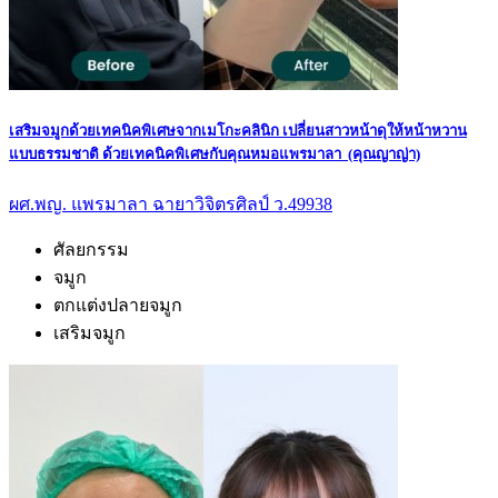
เสริมจมูกด้วยเทคนิคพิเศษจากเมโกะคลินิก เปลี่ยนสาวหน้าดุให้หน้าหวาน
แบบธรรมชาติ ด้วยเทคนิคพิเศษกับคุณหมอแพรมาลา (คุณญาญ่า)
ผศ.พญ. แพรมาลา ฉายาวิจิตรศิลป์ ว.49938
ศัลยกรรม
จมูก
ตกแต่งปลายจมูก
เสริมจมูก