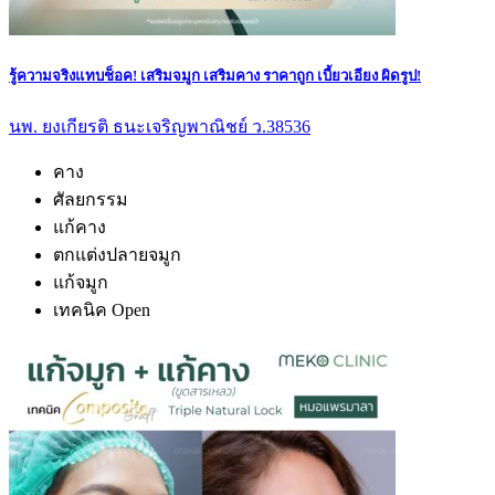
รู้ความจริงแทบช็อค! เสริมจมูก เสริมคาง ราคาถูก เบี้ยวเอียง ผิดรูป!
นพ. ยงเกียรติ ธนะเจริญพาณิชย์ ว.38536
คาง
ศัลยกรรม
แก้คาง
ตกแต่งปลายจมูก
แก้จมูก
เทคนิค Open