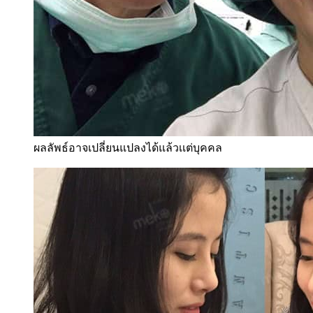
ผลลัพธ์อาจเปลี่ยนแปลงได้แล้วเเต่บุคคล