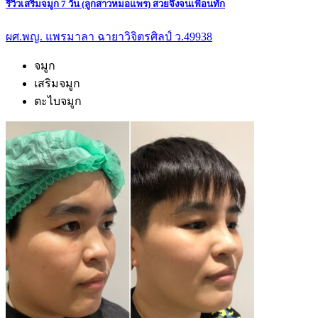
รีวิวเสริมจมูก 7 วัน (ลูกสาวหมอแพร) สวยจึ้งจนเพื่อนทัก
ผศ.พญ. แพรมาลา ฉายาวิจิตรศิลป์ ว.49938
จมูก
เสริมจมูก
ตะไบจมูก