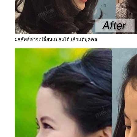
ผลลัพธ์อาจเปลี่ยนแปลงได้แล้วเเต่บุคคล