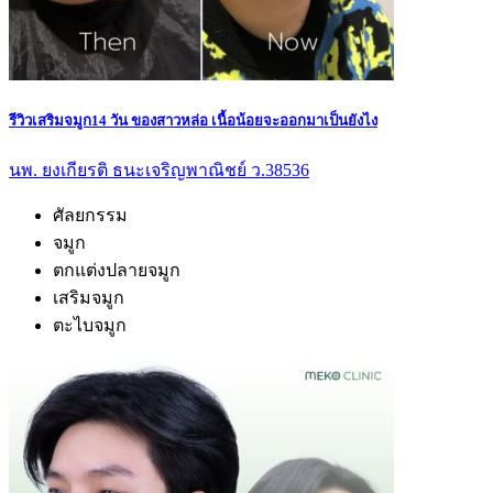
รีวิวเสริมจมูก14 วัน ของสาวหล่อ เนื้อน้อยจะออกมาเป็นยังไง
นพ. ยงเกียรติ ธนะเจริญพาณิชย์ ว.38536
ศัลยกรรม
จมูก
ตกแต่งปลายจมูก
เสริมจมูก
ตะไบจมูก