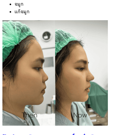
จมูก
แก้จมูก