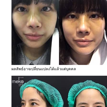
ผลลัพธ์อาจเปลี่ยนแปลงได้แล้วเเต่บุคคล