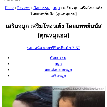
Home
›
Reviews
›
ศัลยกรรม
›
จมูก
›
เสริมจมูก เสริมโหงวเฮ้ง
โดยแพทย์มนัส [คุณหมูแฮม]
เสริมจมูก เสริมโหงวเฮ้ง โดยแพทย์มนัส
[คุณหมูแฮม]
นพ. มนัส ฉายาวิจิตรศิลป์ ว.7157
ศัลยกรรม
จมูก
ตกแต่งปลายจมูก
เสริมจมูก