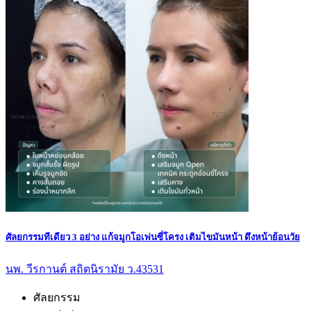
ศัลยกรรมทีเดียว 3 อย่าง แก้จมูกโอเพ่นซี่โครง เติมไขมันหน้า ดึงหน้าย้อนวัย
นพ. วีรกานต์ สถิตนิรามัย ว.43531
ศัลยกรรม