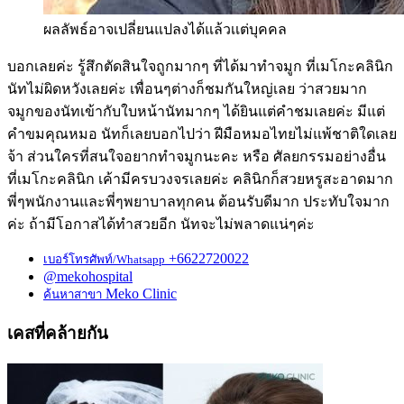
ผลลัพธ์อาจเปลี่ยนแปลงได้แล้วเเต่บุคคล
บอกเลยค่ะ รู้สึกตัดสินใจถูกมากๆ ที่ได้มาทำจมูก ที่เมโกะคลินิก
นัทไม่ผิดหวังเลยค่ะ เพื่อนๆต่างก็ชมกันใหญ่เลย ว่าสวยมาก
จมูกของนัทเข้ากับใบหน้านัทมากๆ ได้ยินแต่คำชมเลยค่ะ มีแต่
คำขมคุณหมอ นัทก็เลยบอกไปว่า ฝีมือหมอไทยไม่แพ้ชาติใดเลย
จ้า ส่วนใครที่สนใจอยากทำจมูกนะคะ หรือ ศัลยกรรมอย่างอื่น
ที่เมโกะคลินิก เค้ามีครบวงจรเลยค่ะ คลินิกก็สวยหรูสะอาดมาก
พี่ๆพนักงานและพี่ๆพยาบาลทุกคน ต้อนรับดีมาก ประทับใจมาก
ค่ะ ถ้ามีโอกาสได้ทำสวยอีก นัทจะไม่พลาดแน่ๆค่ะ
+6622720022
เบอร์โทรศัพท์/Whatsapp
@mekohospital
Meko Clinic
ค้นหาสาขา
เคสที่คล้ายกัน