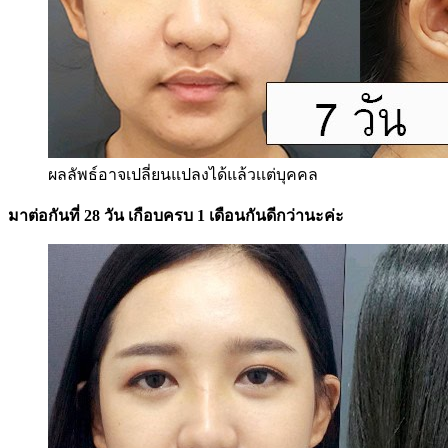
ผลลัพธ์อาจเปลี่ยนแปลงได้แล้วเเต่บุคคล
มาต่อกันที่ 28 วัน เกือบครบ 1 เดือนกันดีกว่านะค่ะ