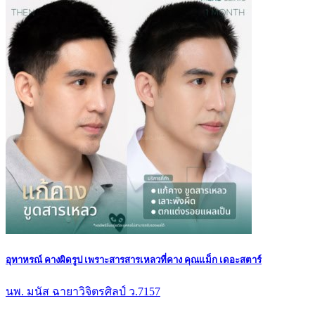
อุทาหรณ์ คางผิดรูป เพราะสารสารเหลวที่คาง คุณแม็ก เดอะสตาร์
นพ. มนัส ฉายาวิจิตรศิลป์ ว.7157