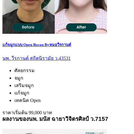
แก้จมูกแบบ Open Recon Byหมอวีรกานต์
นพ. วีรกานต์ สถิตนิรามัย ว.43531
ศัลยกรรม
จมูก
เสริมจมูก
แก้จมูก
เทคนิค Open
ราคาเริ่มต้น 99,000 บาท
ผลงานของนพ. มนัส ฉายาวิจิตรศิลป์ ว.7157