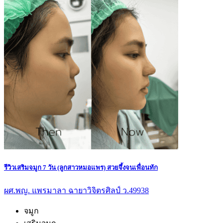
รีวิวเสริมจมูก 7 วัน (ลูกสาวหมอแพร) สวยจึ้งจนเพื่อนทัก
ผศ.พญ. แพรมาลา ฉายาวิจิตรศิลป์ ว.49938
จมูก