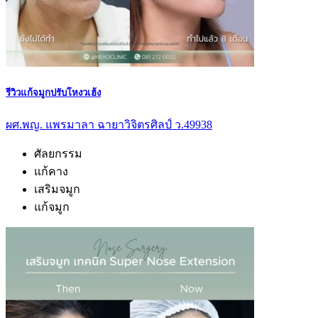
รีวิวแก้จมูกปรับโหงวเฮ้ง
ผศ.พญ. แพรมาลา ฉายาวิจิตรศิลป์ ว.49938
ศัลยกรรม
แก้คาง
เสริมจมูก
แก้จมูก