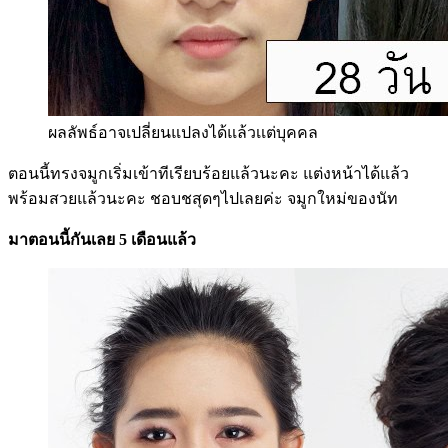
ผลลัพธ์อาจเปลี่ยนแปลงได้แล้วเเต่บุคคล
ตอนนี้ทรงจมูกเริ่มเข้าทีเรียบร้อยแล้วนะคะ แต่งหน้าได้แล้ว
พร้อมสวยแล้วนะคะ ชอบชสุดๆไปเลยค่ะ จมูกใหม่ของนัท
มาตอนนี้กันเลย 5 เดือนแล้ว