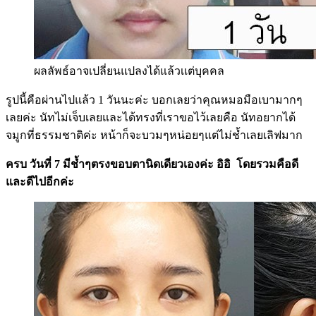
ผลลัพธ์อาจเปลี่ยนแปลงได้แล้วเเต่บุคคล
รูปนี้คือผ่านไปแล้ว 1 วันนะค่ะ บอกเลยว่าคุณหมอมือเบามากๆ
เลยค่ะ นัทไม่เจ็บเลยและได้ทรงที่เราขอไว้เลยคือ นัทอยากได้
จมูกที่ธรรมชาติค่ะ หน้าก็จะบวมๆหน่อยๆแต่ไม่ช้ำเลยเลิฟมาก
ครบ วันที่ 7 มีช้ำๆตรงขอบตานิดเดียวเองค่ะ อิอิ โดยรวมคือดี
และดีไปอีกค่ะ