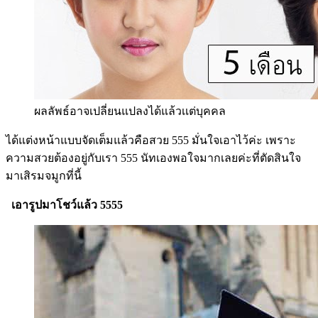
ผลลัพธ์อาจเปลี่ยนแปลงได้แล้วเเต่บุคคล
ได้แต่งหน้าแบบจัดเต็มแล้วคือสวย 555 มั่นใจเอาไว้ค่ะ เพราะ
ความสวยต้องอยู่กับเรา 555 นัทเองพอใจมากเลยค่ะที่ตัดสินใจ
มาเสิรมจมูกที่นี้
เอารูปมาโชว์แล้ว 5555