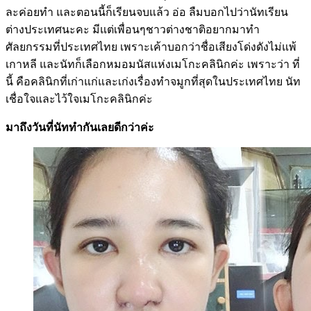
ละค่อยทำ และตอนนี้ก็เรียนจบแล้ว อ่อ ลืมบอกไปว่านัทเรียน
ต่างประเทศนะคะ มีแต่เพื่อนๆชาวต่างชาติอยากมาทำ
ศัลยกรรมที่ประเทศไทย เพราะเค้าบอกว่าชื่อเสียงโด่งดังไม่แพ้
เกาหลี และนัทก็เลือกหมอมนัสแห่งเมโกะคลินิกค่ะ เพราะว่า ที่
นี้ คือคลินิกที่เก่าแก่และเก่งเรื่องทำจมูกที่สุดในประเทศไทย นัท
เชื่อใจและไว้ใจเมโกะคลินิกค่ะ
มาถึงวันที่นัททำกันเลยดีกว่าค่ะ