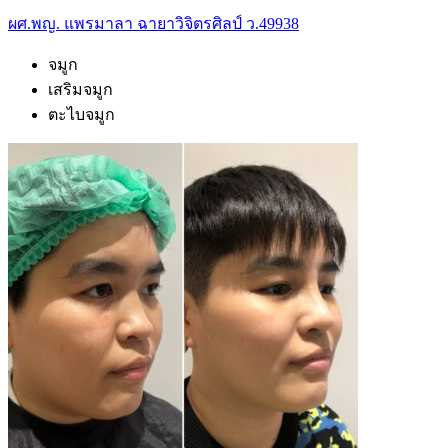
ผศ.พญ. แพรมาลา ฉายาวิจิตรศิลป์ ว.49938
จมูก
เสริมจมูก
ตะไบจมูก