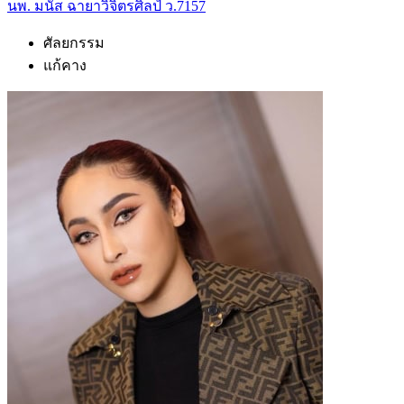
นพ. มนัส ฉายาวิจิตรศิลป์ ว.7157
ศัลยกรรม
แก้คาง