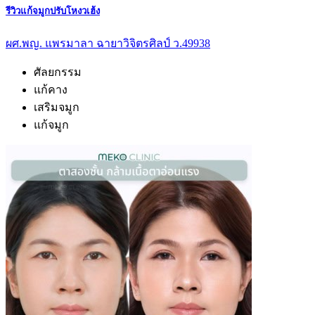
รีวิวแก้จมูกปรับโหงวเฮ้ง
ผศ.พญ. แพรมาลา ฉายาวิจิตรศิลป์ ว.49938
ศัลยกรรม
แก้คาง
เสริมจมูก
แก้จมูก