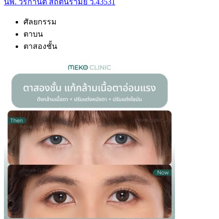
นพ. วีรกานต์ สถิตนิรามัย ว.43531
ศัลยกรรม
ตาบน
ตาสองชั้น