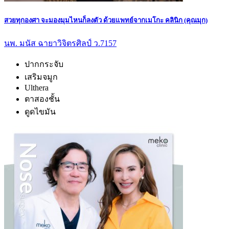
สวยทุกองศา จะมองมุมไหนก็ลงตัว ด้วยแพทย์จากเมโกะ คลินิก (คุณมุก)
นพ. มนัส ฉายาวิจิตรศิลป์ ว.7157
ปากกระจับ
เสริมจมูก
Ulthera
ตาสองชั้น
ดูดไขมัน