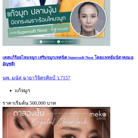
เคสแก้ร้อยไหมจมูก เสริมจมูกเทคนิค Supersoft Nose โดยแพทย์มนัส [คุณเอ
อัญชลี]
นพ. มนัส ฉายาวิจิตรศิลป์ ว.7157
แก้จมูก
ราคาเริ่มต้น 500,000 บาท