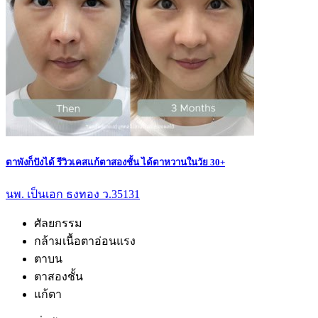
ตาพังก็ปังได้ รีวิวเคสแก้ตาสองชั้น ได้ตาหวานในวัย 30+
นพ. เป็นเอก ธงทอง ว.35131
ศัลยกรรม
กล้ามเนื้อตาอ่อนแรง
ตาบน
ตาสองชั้น
แก้ตา