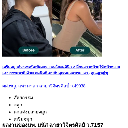
เสริมจมูกด้วยเทคนิคพิเศษจากเมโกะคลินิก เปลี่ยนสาวหน้าดุให้หน้าหวาน
แบบธรรมชาติ ด้วยเทคนิคพิเศษกับคุณหมอแพรมาลา (คุณญาญ่า)
ผศ.พญ. แพรมาลา ฉายาวิจิตรศิลป์ ว.49938
ศัลยกรรม
จมูก
ตกแต่งปลายจมูก
เสริมจมูก
ผลงานของนพ. มนัส ฉายาวิจิตรศิลป์ ว.7157