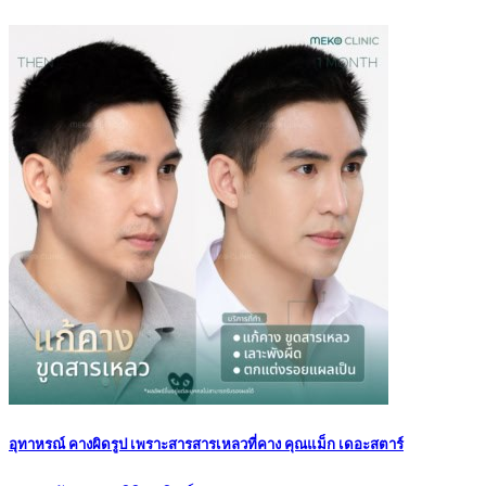
อุทาหรณ์ คางผิดรูป เพราะสารสารเหลวที่คาง คุณแม็ก เดอะสตาร์