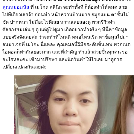
คุณหมอมนัส
ที่ เมโกะ คลินิก จะทำทั้งที ก็ต้องทำให้หมด สวย
ไปทีเดียวเลยจ้า ก่อนทำ หน้าหวานบ้านมาก จมูกแบน ตาชั้นไม่
ชัด ปากหนา ไม่มีอะไรดีเลย หวานเลยลองดู พวกรีวิวทำ
ศัลยกรรมเล่น ๆ ดู แต่ดูไปดูมา เกิดอยากทำจริง ๆ ทีนี้หาข้อมูล
แบบจริงจังเลยค่ะ ว่าจะทำที่ไหนดี หมอไหนเริ่ด หาข้อมูลไปมา
จนมาเจอที่ เมโกะ นี่แหละ คุณหมอนี่ฝีมือระดับขั้นเทพ พวกเนต
ไอดอลก็ทำกันเยอะมาก และที่สำคัญ ทำแล้วสวยขึ้นทุกคน รอ
อะไรหละคะ เข้ามาปรึกษา และนัดวันทำให้ไวเลย มาดูการ
เปลี่ยนแปลงกันเลยค่ะ