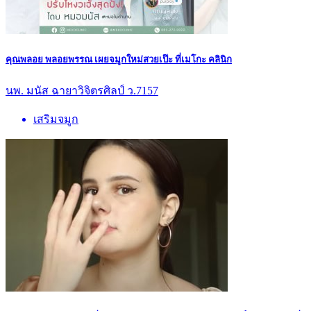
คุณพลอย พลอยพรรณ เผยจมูกใหม่สวยเป๊ะ ที่เมโกะ คลินิก
นพ. มนัส ฉายาวิจิตรศิลป์ ว.7157
เสริมจมูก