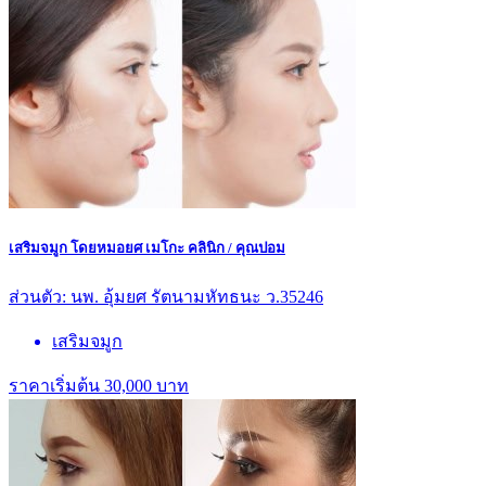
เสริมจมูก โดยหมอยศ เมโกะ คลินิก / คุณปอม
ส่วนตัว: นพ. อุ้มยศ รัตนามหัทธนะ ว.35246
เสริมจมูก
ราคาเริ่มต้น 30,000 บาท