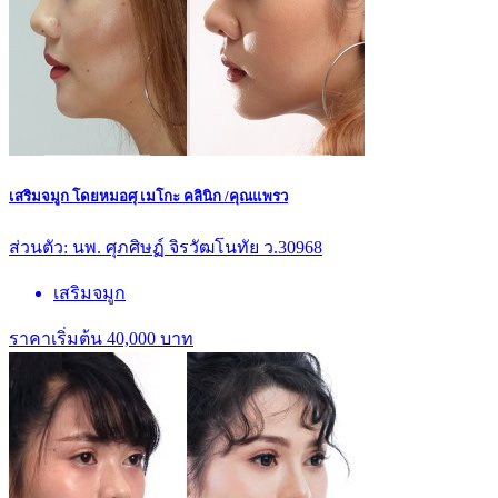
เสริมจมูก โดยหมอศุ เมโกะ คลินิก /คุณแพรว
ส่วนตัว: นพ. ศุภศิษฏ์ จิรวัฒโนทัย ว.30968
เสริมจมูก
ราคาเริ่มต้น 40,000 บาท