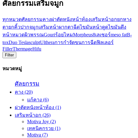
ศัลยกรรมเสริมจมูก
ทุกหมวด
ศัลยกรรม
คาง
ผ่าตัดหนังหน้าท้อง
เสริมหน้าอก
ยกหาง
ตา
ยกคิ้ว
ปาก
จมูก
เสริมหน้าผาก
ตา
ฉีดไขมันหน้า
ดูดไขมัน
ดึง
หน้า
หมวดผิวพรรณ
Gouri
ร้อยไหม
Morpheus8
เลเซอร์
meso fat
B-
tox
Duo Teslasculpt
Ulthera
การกำจัดขน
การฉีดฟิลเลอร์
Filler
Thermage
Hifu
Filter
หมวดหมู่
ศัลยกรรม
คาง
(20)
แก้คาง
(6)
ผ่าตัดหนังหน้าท้อง
(1)
เสริมหน้าอก
(26)
Motiva Joy
(2)
เทคนิคกรวย
(1)
Motiva
(7)