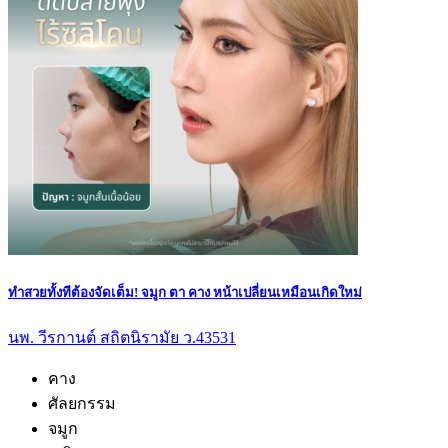
ทำสวยทั้งทีต้องจัดเต็ม! จมูก ตา คาง หน้าเปลี่ยนเหมือนเกิดใหม่
นพ. วีรกานต์ สถิตนิรามัย ว.43531
คาง
ศัลยกรรม
จมูก