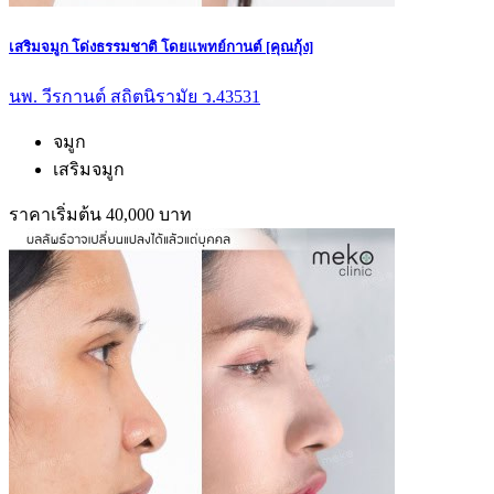
เสริมจมูก โด่งธรรมชาติ โดยแพทย์กานต์ [คุณกุ้ง]
นพ. วีรกานต์ สถิตนิรามัย ว.43531
จมูก
เสริมจมูก
ราคาเริ่มต้น 40,000 บาท