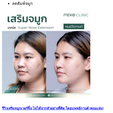
ลดฮัมพ์จมูก
รีวิวเสริมจมูกเวอร์จิ้น ไม่ได้น่ากลัวอย่างที่คิด โดยแพทย์กานต์ [คุณแจ่ม]