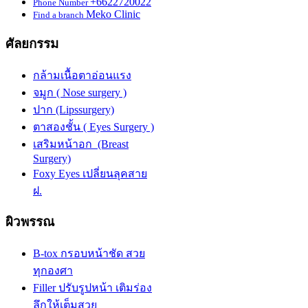
+6622720022
Phone Number
Meko Clinic
Find a branch
ศัลยกรรม
กล้ามเนื้อตาอ่อนแรง
จมูก ( Nose surgery )
ปาก (Lipssurgery)
ตาสองชั้น ( Eyes Surgery )
เสริมหน้าอก (Breast
Surgery)
Foxy Eyes เปลี่ยนลุคสาย
ฝ.
ผิวพรรณ
B-tox กรอบหน้าชัด สวย
ทุกองศา
Filler ปรับรูปหน้า เติมร่อง
ลึกให้เต็มสวย