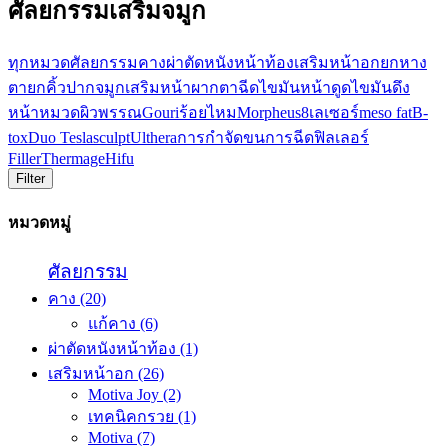
ศัลยกรรมเสริมจมูก
ทุกหมวด
ศัลยกรรม
คาง
ผ่าตัดหนังหน้าท้อง
เสริมหน้าอก
ยกหาง
ตา
ยกคิ้ว
ปาก
จมูก
เสริมหน้าผาก
ตา
ฉีดไขมันหน้า
ดูดไขมัน
ดึง
หน้า
หมวดผิวพรรณ
Gouri
ร้อยไหม
Morpheus8
เลเซอร์
meso fat
B-
tox
Duo Teslasculpt
Ulthera
การกำจัดขน
การฉีดฟิลเลอร์
Filler
Thermage
Hifu
Filter
หมวดหมู่
ศัลยกรรม
คาง
(20)
แก้คาง
(6)
ผ่าตัดหนังหน้าท้อง
(1)
เสริมหน้าอก
(26)
Motiva Joy
(2)
เทคนิคกรวย
(1)
Motiva
(7)