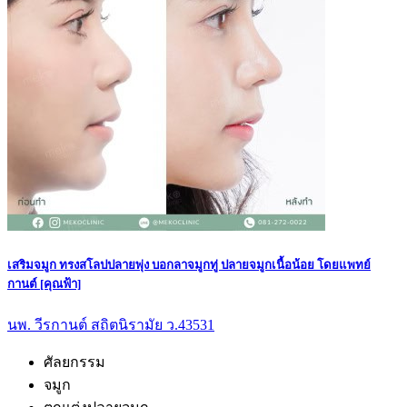
เสริมจมูก ทรงสโลปปลายพุ่ง บอกลาจมูกทู่ ปลายจมูกเนื้อน้อย โดยแพทย์
กานต์ [คุณฟ้า]
นพ. วีรกานต์ สถิตนิรามัย ว.43531
ศัลยกรรม
จมูก