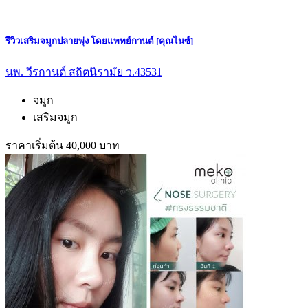
รีวิวเสริมจมูกปลายพุ่ง โดยแพทย์กานต์ [คุณไนซ์]
นพ. วีรกานต์ สถิตนิรามัย ว.43531
จมูก
เสริมจมูก
ราคาเริ่มต้น 40,000 บาท