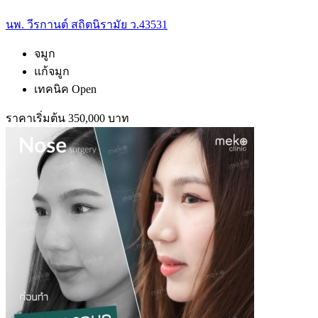
นพ. วีรกานต์ สถิตนิรามัย ว.43531
จมูก
แก้จมูก
เทคนิค Open
ราคาเริ่มต้น 350,000 บาท