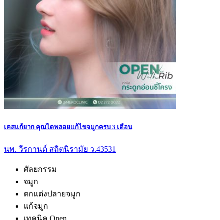
เคสแก้ยาก คุณไดพลอยแก้ไขจมูกครบ 3 เดือน
นพ. วีรกานต์ สถิตนิรามัย ว.43531
ศัลยกรรม
จมูก
ตกแต่งปลายจมูก
แก้จมูก
เทคนิค Open