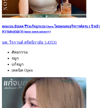
คุณแนน อัปเดต รีวิวแก้จมูกแบบ Open โดยคุณหมอวีรการต์ครบ 1 ปี หน้า
หวานละมุนมาก (nose open surgery)
นพ. วีรกานต์ สถิตนิรามัย ว.43531
ศัลยกรรม
จมูก
แก้จมูก
เทคนิค Open