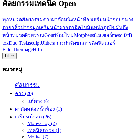
ศัลยกรรมเทคนิค Open
ทุกหมวด
ศัลยกรรม
คาง
ผ่าตัดหนังหน้าท้อง
เสริมหน้าอก
ยกหาง
ตา
ยกคิ้ว
ปาก
จมูก
เสริมหน้าผาก
ตา
ฉีดไขมันหน้า
ดูดไขมัน
ดึง
หน้า
หมวดผิวพรรณ
Gouri
ร้อยไหม
Morpheus8
เลเซอร์
meso fat
B-
tox
Duo Teslasculpt
Ulthera
การกำจัดขน
การฉีดฟิลเลอร์
Filler
Thermage
Hifu
Filter
หมวดหมู่
ศัลยกรรม
คาง
(20)
แก้คาง
(6)
ผ่าตัดหนังหน้าท้อง
(1)
เสริมหน้าอก
(26)
Motiva Joy
(2)
เทคนิคกรวย
(1)
Motiva
(7)