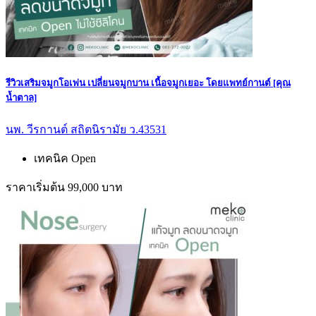
รีวิวเสริมจมูกโอเพ่น เปลี่ยนจมูกบาน เนื้อจมูกเยอะ โดยแพทย์กานต์ [คุณ
น้ำตาล]
นพ. วีรกานต์ สถิตนิรามัย ว.43531
เทคนิค Open
ราคาเริ่มต้น 99,000 บาท