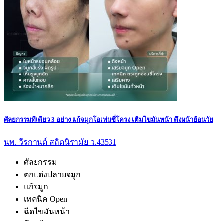
ศัลยกรรมทีเดียว 3 อย่าง แก้จมูกโอเพ่นซี่โครง เติมไขมันหน้า ดึงหน้าย้อนวัย
นพ. วีรกานต์ สถิตนิรามัย ว.43531
ศัลยกรรม
ตกแต่งปลายจมูก
แก้จมูก
เทคนิค Open
ฉีดไขมันหน้า