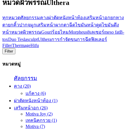
หมวดผิวพรรณUlthera
ทุกหมวด
ศัลยกรรม
คาง
ผ่าตัดหนังหน้าท้อง
เสริมหน้าอก
ยกหาง
ตา
ยกคิ้ว
ปาก
จมูก
เสริมหน้าผาก
ตา
ฉีดไขมันหน้า
ดูดไขมัน
ดึง
หน้า
หมวดผิวพรรณ
Gouri
ร้อยไหม
Morpheus8
เลเซอร์
meso fat
B-
tox
Duo Teslasculpt
Ulthera
การกำจัดขน
การฉีดฟิลเลอร์
Filler
Thermage
Hifu
Filter
หมวดหมู่
ศัลยกรรม
คาง
(20)
แก้คาง
(6)
ผ่าตัดหนังหน้าท้อง
(1)
เสริมหน้าอก
(26)
Motiva Joy
(2)
เทคนิคกรวย
(1)
Motiva
(7)