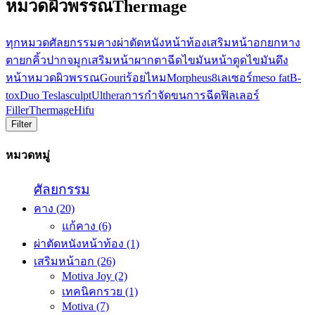
หมวดผิวพรรณThermage
ทุกหมวด
ศัลยกรรม
คาง
ผ่าตัดหนังหน้าท้อง
เสริมหน้าอก
ยกหาง
ตา
ยกคิ้ว
ปาก
จมูก
เสริมหน้าผาก
ตา
ฉีดไขมันหน้า
ดูดไขมัน
ดึง
หน้า
หมวดผิวพรรณ
Gouri
ร้อยไหม
Morpheus8
เลเซอร์
meso fat
B-
tox
Duo Teslasculpt
Ulthera
การกำจัดขน
การฉีดฟิลเลอร์
Filler
Thermage
Hifu
Filter
หมวดหมู่
ศัลยกรรม
คาง
(20)
แก้คาง
(6)
ผ่าตัดหนังหน้าท้อง
(1)
เสริมหน้าอก
(26)
Motiva Joy
(2)
เทคนิคกรวย
(1)
Motiva
(7)