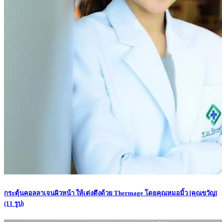
กระตุ้นคอลลาเจนผิวหน้า ให้เต่งตึงด้วย Thermage โดยคุณหมอมิ้ว [คุณขวัญ]
(11 รูป)