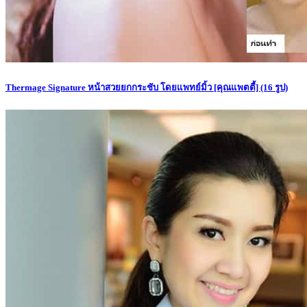
Thermage Signature หน้าสวยยกกระชับ โดยแพทย์มิ้ว [คุณแพตตี้]
(16 รูป)