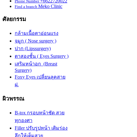
+6622720022
Phone Number
Meko Clinic
Find a branch
ศัลยกรรม
กล้ามเนื้อตาอ่อนแรง
จมูก ( Nose surgery )
ปาก (Lipssurgery)
ตาสองชั้น ( Eyes Surgery )
เสริมหน้าอก (Breast
Surgery)
Foxy Eyes เปลี่ยนลุคสาย
ฝ.
ผิวพรรณ
B-tox กรอบหน้าชัด สวย
ทุกองศา
Filler ปรับรูปหน้า เติมร่อง
ลึกให้เต็มสวย