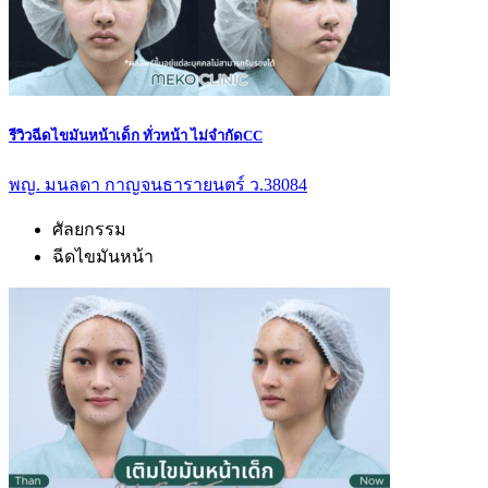
รีวิวฉีดไขมันหน้าเด็ก ทั่วหน้า ไม่จำกัดCC
พญ. มนลดา กาญจนธารายนตร์ ว.38084
ศัลยกรรม
ฉีดไขมันหน้า