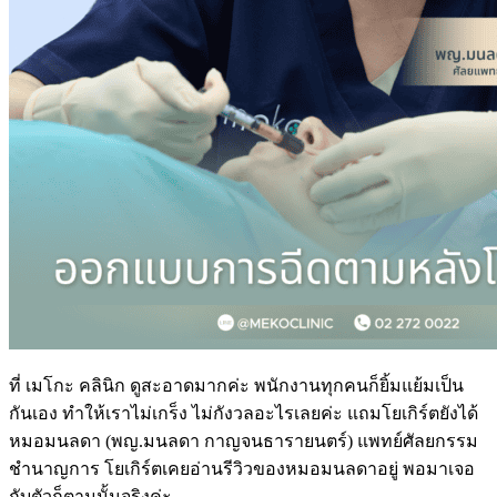
ที่ เมโกะ คลินิก ดูสะอาดมากค่ะ พนักงานทุกคนก็ยิ้มแย้มเป็น
กันเอง ทำให้เราไม่เกร็ง ไม่กังวลอะไรเลยค่ะ แถมโยเกิร์ตยังได้
หมอมนลดา (พญ.มนลดา กาญจนธารายนตร์) แพทย์ศัลยกรรม
ชำนาญการ โยเกิร์ตเคยอ่านรีวิวของหมอมนลดาอยู่ พอมาเจอ
กับตัวก็ตามนั้นจริงค่ะ