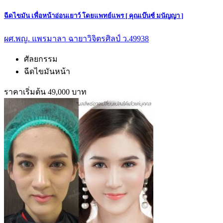
ฉีดไขมัน เพื่อหน้าอ่อนเยาว์ โดยแพทย์แพร [ คุณเบ๊นซ์ มนัญญา ]
ผศ.พญ. แพรมาลา ฉายาวิจิตรศิลป์ ว.49938
ศัลยกรรม
ฉีดไขมันหน้า
ราคาเริ่มต้น 49,000 บาท