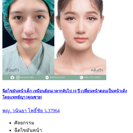
ฉีดไขมันหน้าเด็ก เหมือนย้อนเวลากลับไป 10 ปี เปลี่ยนหน้าตอบเป็นหน้าเด้ง
โดยแพทย์ญา [คุณซาย]
พญ. วนันยา โพธิ์ชัย ว.37964
ศัลยกรรม
ฉีดไขมันหน้า