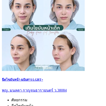
ฉีดไขมันหน้า ฉบับสาว LGBT+
พญ. มนลดา กาญจนธารายนตร์ ว.38084
ศัลยกรรม
ฉีดไขมันหน้า