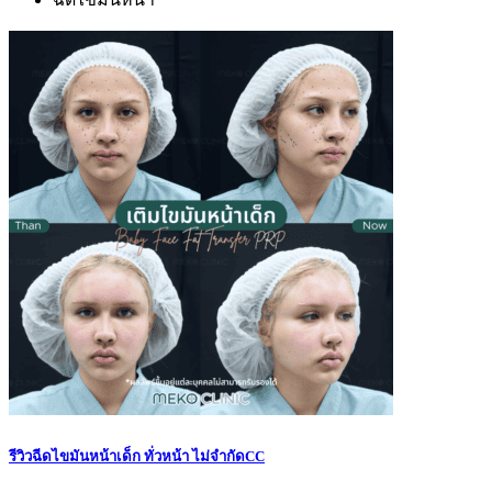
รีวิวฉีดไขมันหน้าเด็ก ทั่วหน้า ไม่จำกัดCC