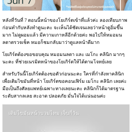
หลังที่วันที่ 7 ตอนนี้หน้าของโยเกิร์ตเข้าที่แล้วค่ะ ลองเทียบภาพ
ก่อนทำกับหลังทำดูนะคะ จะเห็นได้ชัดเจนเลยว่าหน้าดูอิ่มขึ้น
มาก ไม่ดูผอมแล้ว มีความเกาหลีอีกด้วยค่ะ พอไปให้หมอมน
ลดาตรวจเช็ค หมอก็ชมกลับมาว่าดูแลหน้าดีมาก
โยเกิร์ตต้องขอขอบคุณ หมอมนลดา และ เมโกะ คลินิก มากๆ
นะคะ ที่ช่วยเนรมิตหน้าของโยเกิร์ตให้ได้ตามโจทย์เลย
สำหรับวันนี้โยเกิร์ตต้องขอตัวก่อนนะคะ ใครที่กำลังหาคลินิก
เพื่อเติมไขมันที่หน้า โยเกิร์ตขอคอนเฟิร์ม เมโกะ คลินิก เลยค่ะ
มือเป็นถึงศัลยแพทย์เฉพาะทางเลยนะคะ คลินิกก็ได้มาตรฐาน
ระดับสากลเลย สะอาด ปลอดภัย มั่นใจได้แน่นอนค่ะ
เติมไขมันหน้าบวมไหม เจ็บกี่วัน