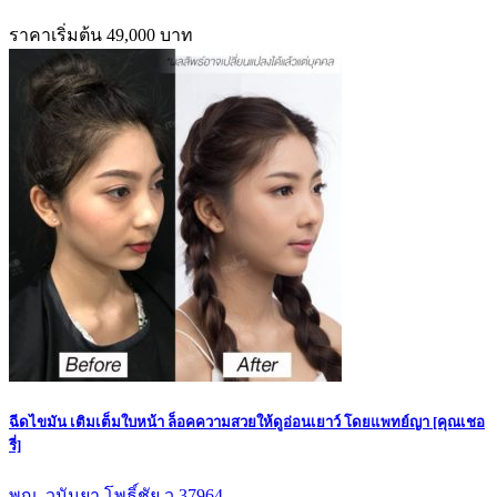
ราคาเริ่มต้น 49,000 บาท
ฉีดไขมัน เติมเต็มใบหน้า ล็อคความสวยให้ดูอ่อนเยาว์ โดยแพทย์ญา [คุณเชอ
รี่]
พญ. วนันยา โพธิ์ชัย ว.37964