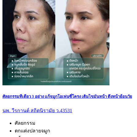
ศัลยกรรมทีเดียว 3 อย่าง แก้จมูกโอเพ่นซี่โครง เติมไขมันหน้า ดึงหน้าย้อนวัย
นพ. วีรกานต์ สถิตนิรามัย ว.43531
ศัลยกรรม
ตกแต่งปลายจมูก