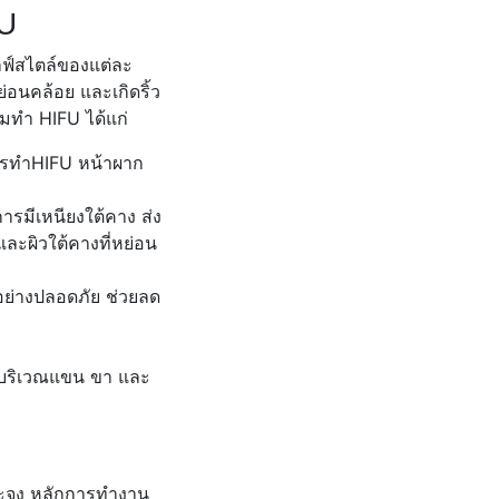
FU
ลฟ์สไตล์ของแต่ละ
่อนคล้อย และเกิดริ้ว
ยมทำ HIFU ได้แก่
การทำHIFU หน้าผาก
า
การมีเหนียงใต้คาง ส่ง
ะผิวใต้คางที่หย่อน
้อย่างปลอดภัย ช่วยลด
ง
วบริเวณแขน ขา และ
จาะจง หลักการทำงาน