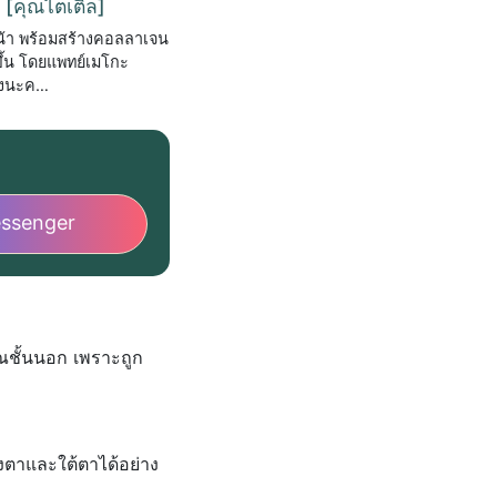
[คุณไตเติ้ล]
น้า พร้อมสร้างคอลลาเจน
์ขึ้น โดยแพทย์เมโกะ
เองนะค…
ssenger
ณชั้นนอก เพราะถูก
งตาและใต้ตาได้อย่าง