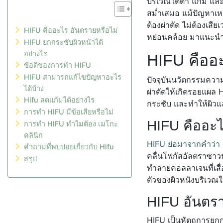
บริเวณใต้ตา แก้ม และ 
สม่ำเสมอ แม้ปัญหาเหล
ต้องผ่าตัด ไม่ต้องเส
HIFU คืออะไร อันตรายหรือไม่
หย่อนคล้อย มาแนะน
HIFU ยกกระชับผิวหน้าได้
อย่างไร
HIFU คืออะ
ข้อดีของการทำ HIFU
HIFU สามารถแก้ไขปัญหาอะไร
ปัจจุบันนวัตกรรมความ
ได้บ้าง
ผ่าตัดให้เกิดรอยแผล H
Hifu ลดแก้มได้อย่างไร
กระชับ และทำให้ผิวแล
การทำ HIFU มีข้อเสียหรือไม่
HIFU คืออะ
การทำ HIFU ทำไมต้อง เมโกะ
คลินิก
HIFU ย่อมาจากคำว่า 
คำถามที่พบบ่อยเกี่ยวกับ Hifu
คลื่นโฟกัสอัลตราซาวน์
สรุป
ทำลายคอลลาเจนที่เสื่
ตัวของผิวหนังบริเวณใ
HIFU อันตรา
HIFU เป็นหัตถการยกกระ