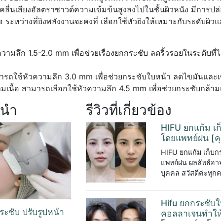
ลื่นเสียงอัลตราซาวด์ความเข้มข้นสูงลงไปในชั้นผิวหนัง มีการ
 ระหว่างที่ยิงพลังงานจะคงที่ เลือกใช้หัวยิงให้เหมาะกับระดับผ
วความลึก 1.5-2.0 mm เพื่อช่วยเรื่องยกกระชับ ลดริ้วรอยในระดับที
มารถใช้หัวความลึก 3.0 mm เพื่อช่วยกระชับใบหน้า ลดไขมันและเ
มกล้ามเนื้อ สามารถเลือกใช้หัวความลึก 4.5 mm เพื่อช่วยกระชับกล้า
ะนำ
รีวิวที่เกี่ยวข้อง
HIFU ยกแก้ม เก
โดยแพทย์ฝน [ค
HIFU ยกแก้ม เก็บก
แพทย์ฝน ผลลัพธ์อาจ
บุคคล สวัสดีค่ะทุกค
Hifu ยกกระชับใ
ะชับ ปรับรูปหน้า
คอลลาเจนทำให้ผิ