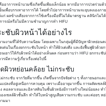
คืออาการหน้าบวมซึ่งเกิดขึ้นเพียงเล็กน้อย หากมีอาการปวดร่วม
็นเพื่อบรรเทาอาการได้ โดยทั่วไปอาการหน้าบวมจะยุบลงเองภาย
้แก่ ผลข้างเคียงจากการใช้เครื่องมือที่ไม่ได้มาตรฐาน คลินิกไม่ได
สบการณ์หรือไม่มีความชำนาญการทำ HIFU
ะชับผิวหน้าได้อย่างไร
มงามที่ได้รับความนิยม โดยเฉพาะในกลุ่มผู้ที่มีปัญหาผิวหย่อนคล
ดเด่นในเรื่องยกกระชับใบหน้า ทำให้ผิวเต่งตึง และยังฟื้นฟูผิวด้ว
นเยาว์ให้กับผิวหน้าได้อย่างเห็นผล ก่อนทราบว่า HIFU ยกกระชับผิ
ควรมีความรู้เกี่ยวเรื่องต่อไปนี้
ิดผิวหย่อนคล้อย ไม่กระชับ
ม่กระชับ จากวัยที่มากขึ้น เกิดขึ้นจากปัจจัยต่าง ๆ ทั้งภายนอ
นแปลงที่อยู่เหนือการควบคุม เพราะเมื่ออายุมากขึ้น การผลัดเซลล์ผ
 คอลลาเจนและอิลาสตินในชั้นผิวหนังมีการสร้างใหม่น้อยลง ทำให้
องเซลล์ผิวชั้นลึก ทำให้ใบหน้าสูญเสียความกระชับ และค่อยๆ หย่
 ตามมา