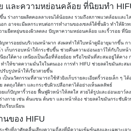
อย และความหย่อนคล้อย ที่นิยมทำ HI
ากขึ้น ร่างกายผลิตคอลลาเจนได้น้อยลง รวมถึงสภาพแวดล้อมและไ
ยนอก อาจจะมีผลกระทบต่อการทำงานของเซลล์ใต้ชั้นผิว ทำให้ผิวหย
ความยืดหยุ่นของผิวลดลง ปัญหาความหย่อนคล้อย และริ้วรอย ที่นิ
ัญหารอยย่นบริเวณหน้าผาก ส่งผลทำให้ใบหน้าดูมีอายุมากขึ้น 
น้า เก็บกรอบหน้าให้กระชับขึ้น ช่วยคืนความอ่อนเยาว์ให้กับใบหน้
ยงใต้คาง เหนียงเป็นเนื้อที่ห้อยย้อย หรือไขมันที่สะสมอยู่ใต้คาง 
 ทำให้ขาดความมั่นใจในตนเอง การทำ HIFU ช่วยลดไขมันสะสมแล
ปรับรูปหน้าให้เรียวสวยขึ้น
ป็นนวัตกรรมที่สามารถใช้หัวยิงเก็บรายละเอียดริ้วรอยเล็ก ๆ ได
 ลดถุงใต้ตา และกระชับผิวเปลือกตาได้อย่างเห็นผลลัพธ์
่วยแก้ปัญหาริ้วรอย ฟื้นฟูผิวหน้าให้สดใส สวยได้รูปและอ่อนเยาว์ล
่างกาย เช่น ต้นแขน ต้นขา และหน้าท้อง ช่วยลดไขมันกระชับผิ
ับเรียบเนียน
งานของ HIFU
ชับที่อาศัยคลื่นเสียงความถี่สูงที่มีความเข้มข้นสูงและเฉพาะเ