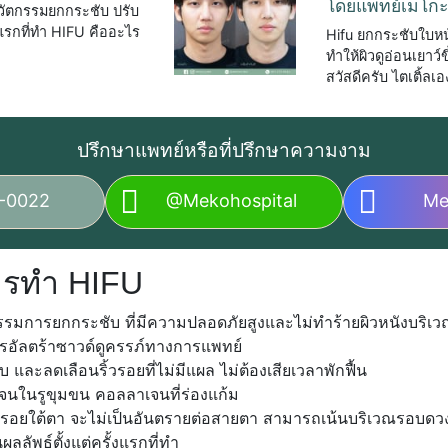
โดยแพทย์เมโกะ 
วัตกรรมยกกระชับ ปรับ
้งแรกที่ทำ HIFU คืออะไร
Hifu ยกกระชับใบห
ทำให้ผิวดูอ่อนเยาว
สวัสดีครับ ไตเติ้ล
ปรึกษาแพทย์หรือที่ปรึกษาความงาม
-0022
@mekohospital
Me
ารทำ HIFU
รรมการยกกระชับ ที่มีความปลอดภัยสูงและไม่ทำร้ายผิวหนังบริเว
อัลตร้าซาวด์ดูครรภ์ทางการแพทย์
 และลดเลือนริ้วรอยที่ไม่มีแผล ไม่ต้องเสียเวลาพักฟื้น
เจนในรูขุมขน คอลลาเจนที่ร่องแก้ม
วรอยใต้ตา จะไม่เป็นอันตรายต่อสายตา สามารถเน้นบริเวณรอบดว
ลลัพธ์ตั้งแต่ครั้งแรกที่ทำ