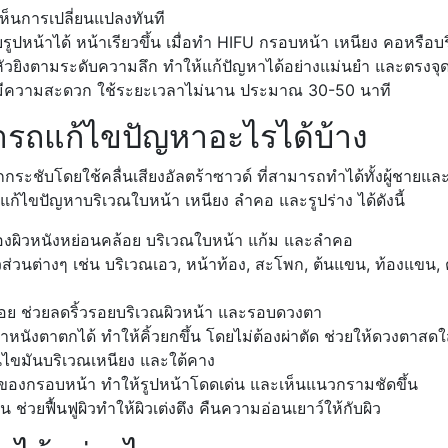
็นการเปลี่ยนแปลงทันที
ูปหน้าได้ หน้าเรียวขึ้น เมื่อทำ HIFU กรอบหน้า เหนียง คอหรือบร
ัวยิงตามระดับความลึก ทำให้แก้ปัญหาได้อย่างแม่นยำ และตรงจุ
มีความสะดวก ใช้ระยะเวลาไม่นาน ประมาณ 30-50 นาที
รถแก้ไขปัญหาอะไรได้บ้าง
ะชับโดยใช้คลื่นเสียงอัลตร้าซาวด์ ที่สามารถทำได้ทั้งผู้ชายและ
้ไขปัญหาบริเวณใบหน้า เหนียง ลำคอ และรูปร่าง ได้ดังนี้
ื่องผิวหนังหย่อนคล้อย บริเวณใบหน้า แก้ม และลำคอ
วส่วนต่างๆ เช่น บริเวณเอว, หน้าท้อง, สะโพก, ต้นแขน, ท้องแขน,
รอย ช่วยลดริ้วรอยบริเวณผิวหน้า และรอบดวงตา
หนังตาตกได้ ทำให้คิ้วยกขึ้น โดยไม่ต้องผ่าตัด ช่วยให้ดวงตาสดใ
นไขมันบริเวณเหนียง และใต้คาง
ของกรอบหน้า ทำให้รูปหน้าโดดเด่น และเห็นแนวกรามชัดขึ้น
ช่วยฟื้นฟูผิวทำให้ผิวเต่งตึง คืนความอ่อนเยาว์ให้กับผิว