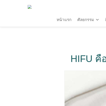
หน้าแรก
ศัลยกรรม
HIFU คื