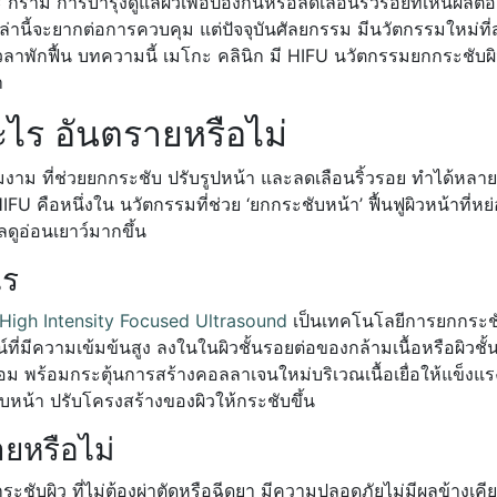
กราม การบำรุงดูแลผิวเพื่อป้องกันหรือลดเลือนริ้วรอยที่เห็นผลต้อ
่านี้จะยากต่อการควบคุม แต่ปัจจุบันศัลยกรรม มีนวัตกรรมใหม่ที
ียเวลาพักฟื้น บทความนี้ เมโกะ คลินิก มี HIFU นวัตกรรมยกกระชับ
ำ
ไร อันตรายหรือไม่
งาม ที่ช่วยยกกระชับ ปรับรูปหน้า และลดเลือนริ้วรอย ทำได้หลา
IFU คือหนึ่งใน นวัตกรรมที่ช่วย ‘ยกกระชับหน้า’ ฟื้นฟูผิวหน้าที่ห
ดูอ่อนเยาว์มากขึ้น
ไร
High Intensity Focused Ultrasound
เป็นเทคโนโลยีการยกกระชั
ที่มีความเข้มข้นสูง ลงในในผิวชั้นรอยต่อของกล้ามเนื้อหรือผิวชั้น
อม พร้อมกระตุ้นการสร้างคอลลาเจนใหม่บริเวณเนื้อเยื่อให้แข็งแร
บหน้า ปรับโครงสร้างของผิวให้กระชับขึ้น
ยหรือไม่
ชับผิว ที่ไม่ต้องผ่าตัดหรือฉีดยา มีความปลอดภัยไม่มีผลข้างเคีย