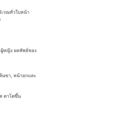
ิเวณทั่วใบหน้า
ด
ผู้หญิง ผลลัพธ์ของ
 ต้นขา, หน้าอกและ
ส ตาโตขึ้น