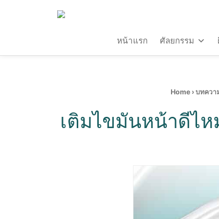
หน้าแรก
ศัลยกรรม
Home
›
บทควา
เติมไขมันหน้าดีไหม