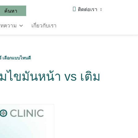
ติดต่อเรา
ค้นหา
บทความ
เกี่ยวกับเรา
อร์ เลือกแบบไหนดี
ิมไขมันหน้า vs เติม