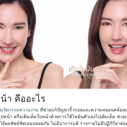
หน้า คืออะไร
็นนวัตกรรมความงาม
ที่ช่วยแก้ปัญหาริ้วรอยและความหย่อนคล้อย
รูปหน้า หรือเติมเต็มใบหน้าด้วยการใช้ไขมันตัวเองไปเติมเต็ม ช่วย
ได้ผลลัพธ์ชัดเจนปลอดภัย ไม่มีอาการแพ้ ร่างกายไม่มีปฏิกิริยาต่อต