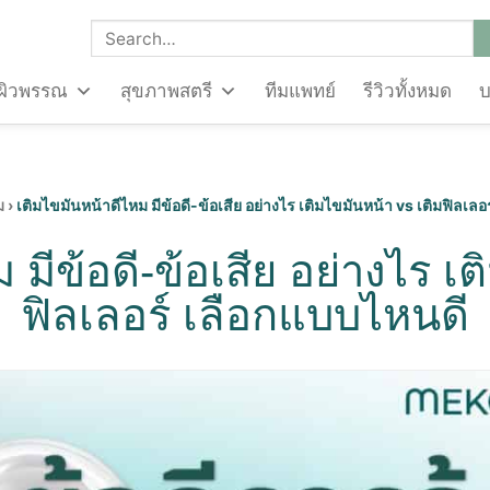
ผิวพรรณ
สุขภาพสตรี
ทีมแพทย์
รีวิวทั้งหมด
ม
›
เติมไขมันหน้าดีไหม มีข้อดี-ข้อเสีย อย่างไร เติมไขมันหน้า vs เติมฟิลเล
 มีข้อดี-ข้อเสีย อย่างไร เต
ฟิลเลอร์ เลือกแบบไหนดี