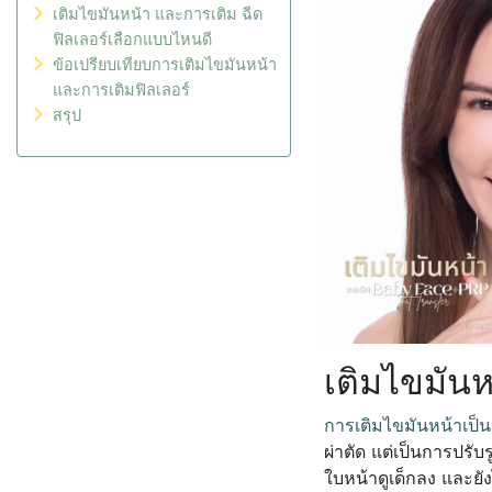
เติมไขมันหน้า และการเติม ฉีด
ฟิลเลอร์เลือกแบบไหนดี
ข้อเปรียบเทียบการเติมไขมันหน้า
และการเติมฟิลเลอร์
สรุป
เติมไขมัน
การเติมไขมันหน้าเป
ผ่าตัด แต่เป็นการปรับ
ใบหน้าดูเด็กลง และยัง