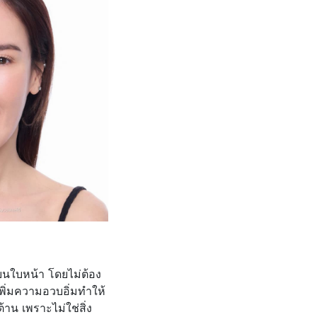
บนใบหน้า โดยไม่ต้อง
เพิ่มความอวบอิ่มทำให้
้าน เพราะไม่ใช่สิ่ง