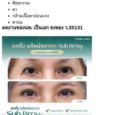
ศัลยกรรม
ตา
กล้ามเนื้อตาอ่อนแรง
ตาบน
ผลงานของนพ. เป็นเอก ธงทอง ว.35131