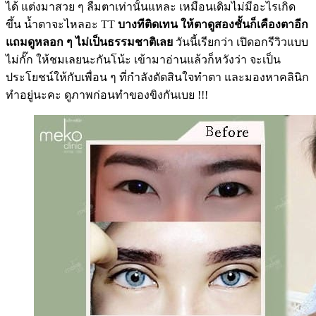
ได้ แต่งมาสวย ๆ ลืมตาเท่านั้นแหละ เหมือนเดิมไม่มีอะไรเกิด
ขึ้น น้ำตาจะไหลอะ TT
บางทีติดเทน
ให้ตาดูสองชั้นก็เคืองตาอีก
แถมดูหลอก ๆ ไม่เป็นธรรมชาติเลย
วันนี้เรียกว่า เปิดอกรีวิวแบบ
ไม่กั๊ก ให้ชมเลยนะกันโน้ะ เข้ามาอ่านแล้วก็หวังว่า จะเป็น
ประโยชน์ให้กับเพื่อน ๆ ที่กำลังตัดสินใจทำตา และมองหาคลินิก
ทำอยู่นะคะ ดูภาพก่อนทำของขิงกันเบย !!!