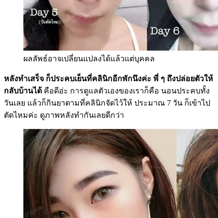
ผลลัพธ์อาจเปลี่ยนแปลงได้แล้วแต่บุคคล
หลังทำเสร็จ ก็ประคบเย็นที่คลินิกอีกพักนึงค่ะ พี่ ๆ ถึงปล่อยตัวให้
กลับบ้านได้
คือดีอ่ะ การดูแลตัวเองของเราก็คือ นอนประคบทั้ง
วันเลย แล้วก็กินยาตามที่คลินิกจัดไว้ให้ ประมาณ 7 วัน ก็เข้าไป
ตัดไหมค่ะ ดูภาพหลังทำกันเลยดีกว่า