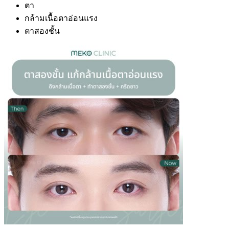
ตา
กล้ามเนื้อตาอ่อนแรง
ตาสองชั้น