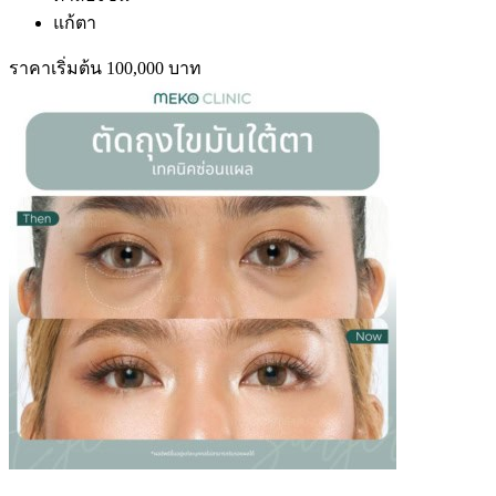
แก้ตา
ราคาเริ่มต้น 100,000 บาท