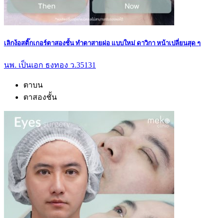
เลิกง้อสติ๊กเกอร์ตาสองชั้น ทำตาสายฝอ แบบใหม่ ดาวิกา หน้าเปลี่ยนสุด ๆ
นพ. เป็นเอก ธงทอง ว.35131
ตาบน
ตาสองชั้น