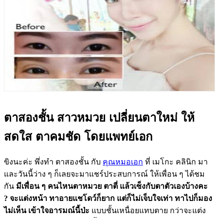
ตาสองชั้น สาวหมวย เปลี่ยนตาใหม่ ให้
สดใส ตาคมชัด โดยแพทย์เอก
ขิงนะค่ะ พึ่งทำ ตาสองชั้น กับ
คุณหมอเอก
ที่ เมโกะ คลินิก มา
และวันนี้ว่าง ๆ ก็เลยจะมาแชร์ประสบการณ์ ให้เพื่อน ๆ ได้ชม
กัน
มีเพื่อน ๆ คนไหนตาหมวย ตาตี่ แล้วเซ็งกับตาตัวเองบ้างคะ
? จะแต่งหน้า ทาอายแชโดว์ก็ยาก แต่ก็ไม่เจ็บใจเท่า ทาไปก็มอง
ไม่เห็น เข้าใจอารมณ์นี้ป่ะ
แบบชั้นเหนื่อยแทบตาย กว่าจะแต่ง