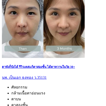
ตาพังก็ปังได้ รีวิวเคสแก้ตาสองชั้น ได้ตาหวานในวัย 30+
นพ. เป็นเอก ธงทอง ว.35131
ศัลยกรรม
กล้ามเนื้อตาอ่อนแรง
ตาบน
ตาสองชั้น