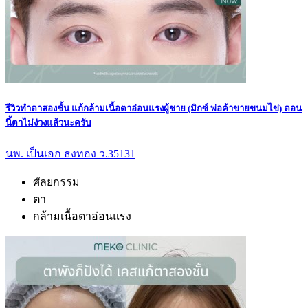
รีวิวทำตาสองชั้น แก้กล้ามเนื้อตาอ่อนแรงผู้ชาย (มิกซ์ พ่อค้าขายขนมไข่) ตอน
นี้ตาไม่ง่วงแล้วนะครับ
นพ. เป็นเอก ธงทอง ว.35131
ศัลยกรรม
ตา
กล้ามเนื้อตาอ่อนแรง