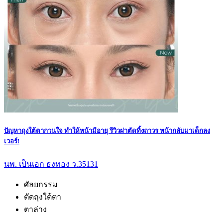
ปัญหาถุงใต้ตากวนใจ ทำให้หน้ามีอายุ รีวิวผ่าตัดทิ้งถาวร หน้ากลับมาเด็กลง
เวอร์!
นพ. เป็นเอก ธงทอง ว.35131
ศัลยกรรม
ตัดถุงใต้ตา
ตาล่าง