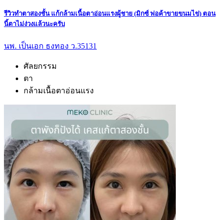
รีวิวทำตาสองชั้น แก้กล้ามเนื้อตาอ่อนแรงผู้ชาย (มิกซ์ พ่อค้าขายขนมไข่) ตอน
นี้ตาไม่ง่วงแล้วนะครับ
นพ. เป็นเอก ธงทอง ว.35131
ศัลยกรรม
ตา
กล้ามเนื้อตาอ่อนแรง