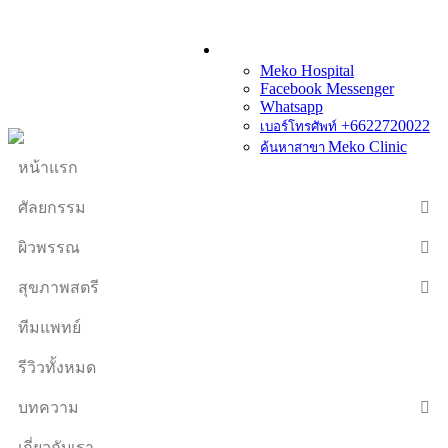
Meko Hospital
Facebook Messenger
Whatsapp
+6622720022
เบอร์โทรศัพท์
Meko Clinic
ค้นหาสาขา
หน้าแรก
ศัลยกรรม
ผิวพรรณ
สุขภาพสตรี
ทีมแพทย์
รีวิวทั้งหมด
บทความ
เกี่ยวกับเรา